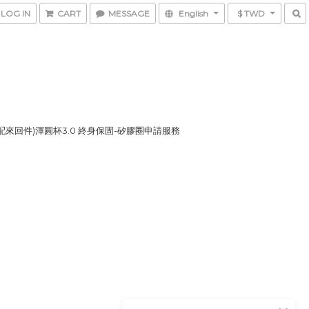
LOG IN
CART
MESSAGE
English
$ TWD