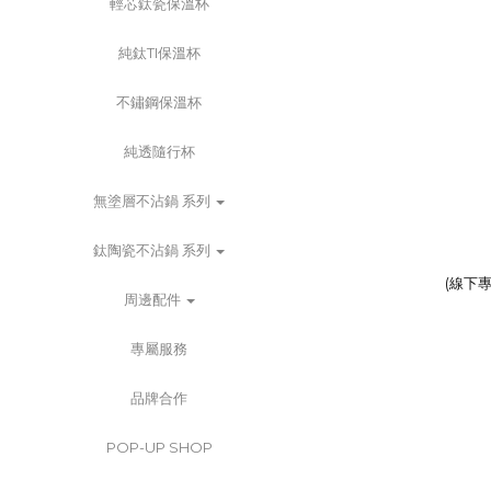
輕芯鈦瓷保溫杯
純鈦TI保溫杯
不鏽鋼保溫杯
純透隨行杯
無塗層不沾鍋 系列
鈦陶瓷不沾鍋 系列
(線下
周邊配件
專屬服務
品牌合作
POP-UP SHOP