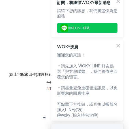
訂閱，將獲得WOKY最新消息
請留下您的訊息，我們將盡快為您
服務
連結 LINE 帳號
WOKY沃廚
謝謝您的來訊！
＊請先加入 WOKY LINE 好友點
選「與客服聯繫」，我們將依序回
(線上宅配來回件)渾圓杯3.0 終身保固-矽膠圈申請服務
覆您的留言。
NT$199
＊請盡量避免重覆發送訊息，以免
NT$199
影響您的回應排序
可點擊下方按鈕，或直接以帳號名
加入LINE好友：
@woky (輸入時包含@)