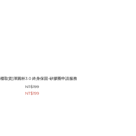
專櫃取貨)渾圓杯3.0 終身保固-矽膠圈申請服務
NT$199
NT$199