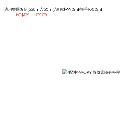
適用雙層陶瓷(550ml/750ml)/渾圓杯770ml/提手1000ml
NT$129 ~ NT$179