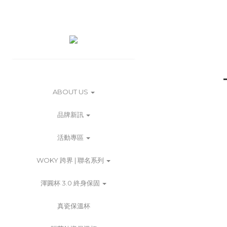
ABOUT US
品牌新訊
活動專區
WOKY 跨界 | 聯名系列
渾圓杯 3.0 終身保固
真瓷保溫杯