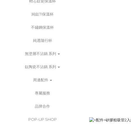
輕芯鈦瓷保溫杯
純鈦TI保溫杯
不鏽鋼保溫杯
純透隨行杯
無塗層不沾鍋 系列
鈦陶瓷不沾鍋 系列
周邊配件
專屬服務
品牌合作
POP-UP SHOP