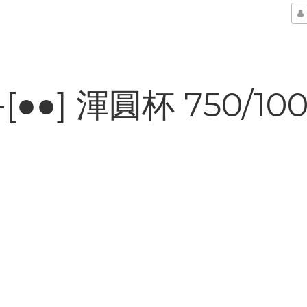
-[●●] 渾圓杯 750/10