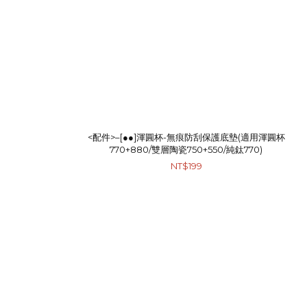
<配件>–[●●]渾圓杯-無痕防刮保護底墊(適用渾圓杯
770+880/雙層陶瓷750+550/純鈦770)
NT$199