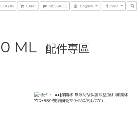
LOG IN
CART
MESSAGE
English
$ TWD
00 ML
配件專區