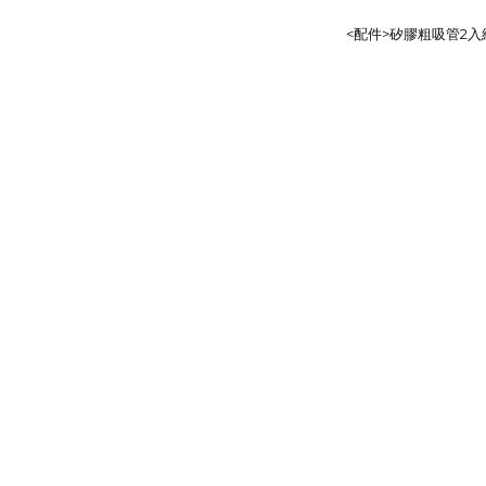
<配件>矽膠粗吸管2入組-