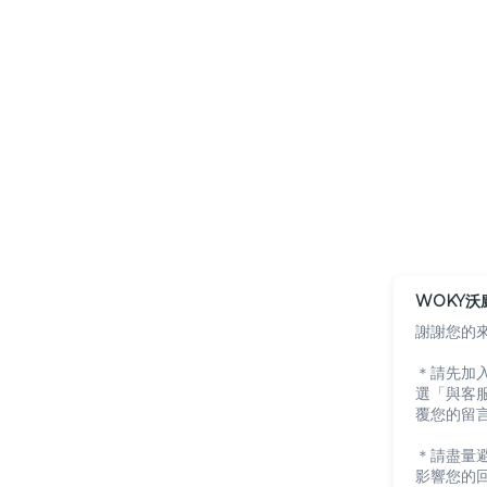
WOKY沃
謝謝您的
＊請先加入 
選「與客
覆您的留
＊請盡量
影響您的