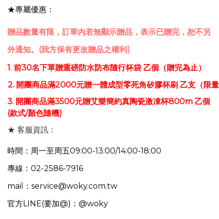
★專屬優惠：
贈品數量有限，訂單內若無顯示贈品，表示已贈完，恕不另
外通知。(我方保有更改贈品之權利)
1. 前30名下單贈重磅防水防布隨行杯袋 乙個（贈完為止）
2.
開團商品滿2000元贈一體成型零死角矽膠杯刷
乙支
（限量
3.
開團商品滿3500元贈
艾樂簡約真陶瓷激凍杯800m
乙個
(款式/顏色隨機)​
★ 客服資訊：
時間：周一至周五09:00-13:00/14:00-18:00
專線：02-2586-7916
mail：service@woky.com.tw
官方LINE(要加@)：@woky