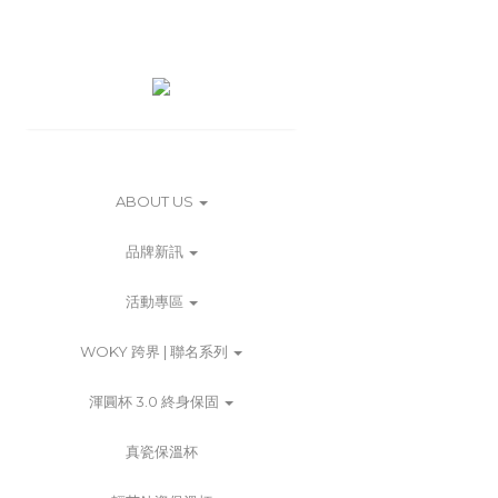
ABOUT US
品牌新訊
活動專區
WOKY 跨界 | 聯名系列
渾圓杯 3.0 終身保固
真瓷保溫杯