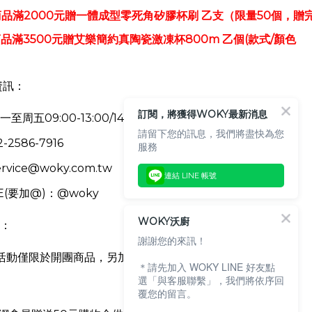
品滿2000元贈一體成型零死角矽膠杯刷
乙支
（限量50個，贈
品滿3500元贈
艾樂簡約真陶瓷激凍杯800m
乙個
(款式/顏色
資訊：
訂閱，將獲得WOKY最新消息
周五09:00-13:00/14:00-18:00
請留下您的訊息，我們將盡快為您
2586-7916
服務
ervice@woky.com.tw
連結 LINE 帳號
E(要加@)：@woky
WOKY沃廚
：
謝謝您的來訊！
活動僅限於開團商品，另
加購品已為優惠商品，恕不列入滿額
＊請先加入 WOKY LINE 好友點
選「與客服聯繫」，我們將依序回
覆您的留言。