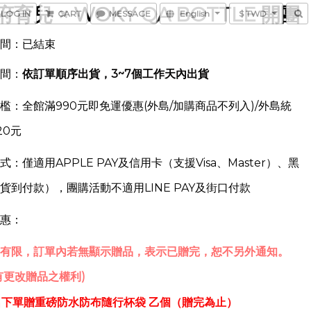
府育兒 ×
WOKY
QA BOTTLE
開團
LOG IN
CART
MESSAGE
English
$ TWD
間：已結束
間：
依訂單順序出貨，3~7個工作天內出貨
檻：全館滿990元即免運優惠
(外島/加購商品不列入)
/外島統
20元
：僅適用APPLE PAY及信用卡（支援Visa、Master）、黑
貨到付款），團購活動不適用
LINE PAY
及街口付款
惠：
有限，訂單內若無顯示贈品，表示已贈完，恕不另外通知。
有更改贈品之權利)
30名下單贈重磅防水防布隨行杯袋 乙個（贈完為止）