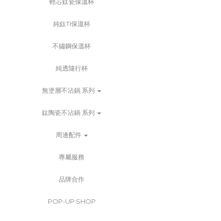
輕芯鈦瓷保溫杯
純鈦TI保溫杯
不鏽鋼保溫杯
純透隨行杯
無塗層不沾鍋 系列
鈦陶瓷不沾鍋 系列
周邊配件
專屬服務
品牌合作
POP-UP SHOP