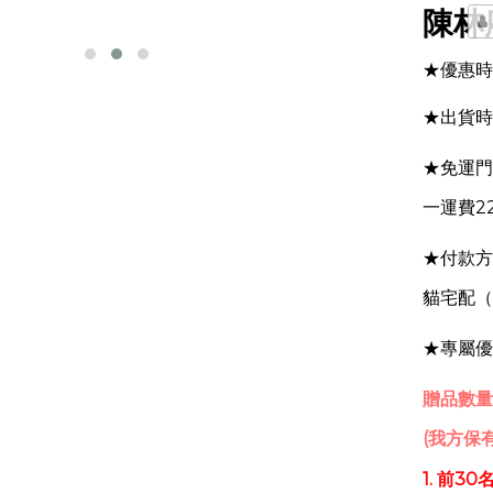
陳林
★優惠時
★出貨時
★免運門
一運費2
★付款方式
貓宅配（
★專屬優
贈品數量
(我方保
1. 前