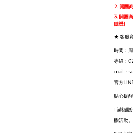
2.
開團商
3.
開團商
隨機)​
★ 客服
時間：周一至
專線：02-
mail：s
官方LIN
貼心提醒
1.
滿額贈
贈活動。