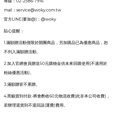
專線：02-2586-7916
mail：service@woky.com.tw
官方LINE(要加@)：@woky
貼心提醒：
1.
滿額贈活動僅限於開團商品，另
加購品已為優惠商品，恕
不列入滿額贈活動。
2.加入官網會員贈送50元購物金供未來回購使用(不適用於
粉絲優惠活動)。
3.滿額贈皆不累贈。
4.
黑貓貨到付款-將會酌收60元物流收費(此非本公司收費)，
若辦理退貨則不退回該(運費)費用。