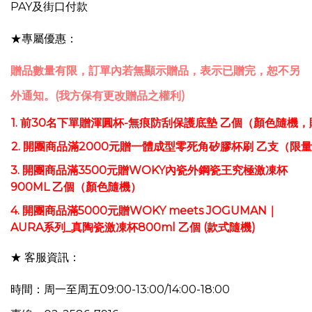
PAY
及街口付款
★專屬優惠：
贈品數量有限，訂單內若無顯示贈品，表示已贈完，恕不另
外通知。(我方保有更改贈品之權利)
1.
前30名下單贈渾圓杯-無痕防刮保護底墊
乙個（顏色隨機，
2.
開團商品滿2000元贈一體成型零死角矽膠杯刷
乙支
（限量
3.
開團商品滿3500元贈WOKY內瓷外鋼瓷王究極激凍杯
900ML 乙個（顏色隨機）
4. 開團商品滿5000元贈WOKY meets JOGUMAN｜
AURA系列_真陶瓷激凍杯800ml 乙個 (款式隨機)
★ 客服資訊：
時間：周一至周五09:00-13:00/14:00-18:00