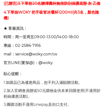
(已贈完)
3.
下單前
20
名贈渾圓杯無痕防刮保護底墊
灰
乙個
4.下單抽WOKY 把手吸管冰壩杯1200ml(共3名，顏色隨
機)
★ 客服資訊：
時間：周一至周五09:00-13:00/14:00-18:00
專線：02-2586-7916
mail：service@woky.com.tw
官方LINE(要加@)：@woky
貼心提醒：
1.加購品已為優惠商品，恕不列入滿額贈活動。
2.加入官網會員贈送50元購物金供未來回購使用(不適用於
粉絲優惠活動)。
3.團購活動不適用Linepay及街口支付。