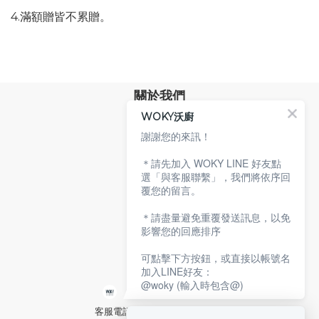
4.滿額贈皆不累贈。
關於我們
WOKY沃廚
品牌故事
專業技術
謝謝您的來訊！
環保沃廚
＊請先加入 WOKY LINE 好友點
顧客服務
選「與客服聯繫」，我們將依序回
覆您的留言。
服務條款
購物說明
＊請盡量避免重覆發送訊息，以免
隱私權政策
影響您的回應排序
聯絡沃廚
可點擊下方按鈕，或直接以帳號名
加入LINE好友：
@woky (輸入時包含@)
客服電話：02-2592-2921 分機9