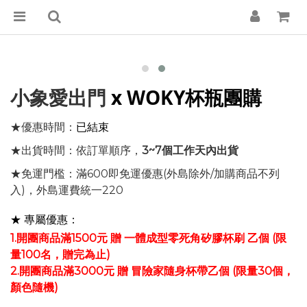
x WOKY杯瓶團購
小象愛出門
★優惠時間：
已結束
★出貨時間：依訂單順序，
3~7個工作天內出貨
★免運門檻：滿600即免運優惠(外島除外/加購商品不列
入)，外島運費統一220
★ 專屬優惠：
1.開團商品滿1500元 贈
一體成型
零死角矽膠杯刷 乙個 (限
量100名，贈完為止)
2.開團商品滿3000元 贈 冒險家隨身杯帶乙個 (限量30個，
顏色隨機)