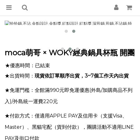
moca萌哥 × WOKY經典鍋具杯瓶 開團
★優惠時間：已結束
★出貨時間：
現貨
依訂單順序出貨，3~7個工作天內出貨
★免運門檻：全館滿990元即免運優惠
(外島/加購商品不列
入)
/外島統一運費220元
★付款方式：僅適用APPLE PAY及信用卡（支援Visa、
Master）、黑貓宅配（貨到付款），團購活動不適用
LINE
PAY
及街口付款