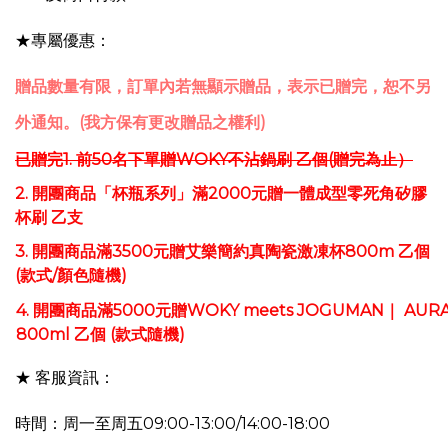
★專屬優惠：
贈品數量有限，訂單內若無顯示贈品，表示已贈完，恕不另
外通知。(我方保有更改贈品之權利)
已贈完1.
前50
名下單贈WOKY
不沾鍋刷
乙個(
贈完為止）
2.
開團商品「
杯瓶系列」
滿2000元贈一體成型零死角矽膠
杯刷
乙支
3.
開團商品滿3500元贈
艾樂簡約真陶瓷激凍杯800m
乙個
(款式/顏色隨機)
4. 開團商品滿5000元贈WOKY meets JOGUMAN｜ A
800ml 乙個 (款式隨機)
★ 客服資訊：
時間：周一至周五09:00-13:00/14:00-18:00