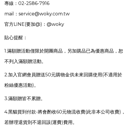
專線：02-2586-7916
mail：service@woky.com.tw
官方LINE(要加@)：@woky
貼心提醒：
1.
滿額贈活動僅限於開團商品，另
加購品已為優惠商品，恕
不列入滿額贈活動。
2.加入官網會員贈送50元購物金供未來回購使用(不適用於
粉絲優惠活動)。
3.滿額贈皆不累贈。
4.
黑貓貨到付款-將會酌收60元物流收費(此非本公司收費)，
若辦理退貨則不退回該(運費)費用。