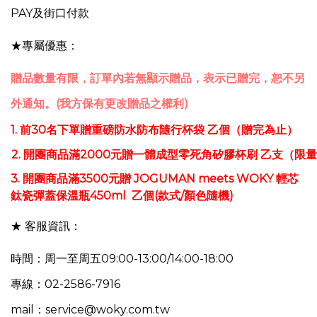
PAY
及街口付款
★專屬優惠：
贈品數量有限，訂單內若無顯示贈品，表示已贈完，恕不另
外通知。(我方保有更改贈品之權利)
1. 前30名下單贈重磅防水防布隨行杯袋 乙個（贈完為止）
2.
開團商品滿2000元贈一體成型零死角矽膠杯刷
乙支
（限量
3. 開團商品滿3500元贈 JOGUMAN meets WOKY 輕芯
鈦瓷彈蓋保溫瓶450ml 乙個(款式/顏色隨機)​
★ 客服資訊：
時間：周一至周五09:00-13:00/14:00-18:00
專線：02-2586-7916
mail：service@woky.com.tw