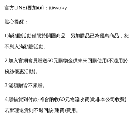
官方LINE(要加@)：@woky
貼心提醒：
1.
滿額贈活動僅限於開團商品，另
加購品已為優惠商品，恕
不列入滿額贈活動。
2.加入官網會員贈送50元購物金供未來回購使用(不適用於
粉絲優惠活動)。
3.滿額贈皆不累贈。
4.
黑貓貨到付款-將會酌收60元物流收費(此非本公司收費)，
若辦理退貨則不退回該(運費)費用。