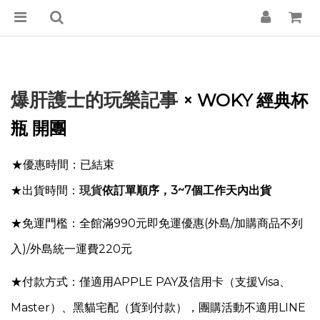
爆肝護士的玩樂記事
× WOKY 經典杯
瓶 開團
★優惠時間：已結束
★出貨時間：
現貨
依訂單順序，3~7個工作天內出貨
★免運門檻：全館滿990元即免運優惠
(外島/加購商品不列
入)
/外島統一運費220元
★付款方式：僅適用APPLE PAY及信用卡（支援Visa、
Master）、黑貓宅配（貨到付款），團購活動不適用
LINE