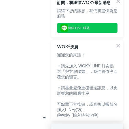
訂閱，將獲得WOKY最新消息
請留下您的訊息，我們將盡快為您
服務
連結 LINE 帳號
WOKY沃廚
謝謝您的來訊！
＊請先加入 WOKY LINE 好友點
選「與客服聯繫」，我們將依序回
覆您的留言。
＊請盡量避免重覆發送訊息，以免
影響您的回應排序
可點擊下方按鈕，或直接以帳號名
加入LINE好友：
@woky (輸入時包含@)