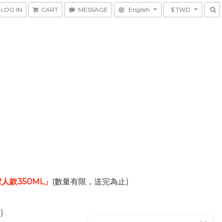
LOG IN
CART
MESSAGE
English
$ TWD
人款350ML」
(數量有限，送完為止)
)