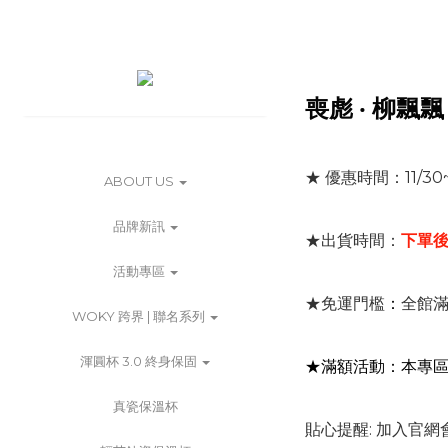
喪彪 ‧ 柳飄
★ 優惠時間：11/30~
ABOUT US
品牌新訊
★出貨時間：
下單後
活動專區
★免運門檻
：
全館滿
WOKY 跨界 | 聯名系列
渾圓杯 3.0 終身保固
★滿額活動：本專
真瓷保溫杯
貼心提醒: 加入官