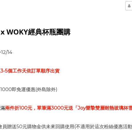
飄 x WOKY經典杯瓶團購
12/14
3-5個工作天依訂單順序出貨
1000即免運優惠(外島除外)
區滿
兩件折100元，
單筆滿3000元送「
Joy樂摯雙層耐熱玻璃杯雪
網會員贈送50元購物金供未來回購使用(不適用於這次粉絲優惠活動