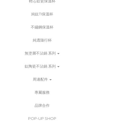
輕芯鈦瓷保溫杯
純鈦TI保溫杯
不鏽鋼保溫杯
純透隨行杯
無塗層不沾鍋 系列
鈦陶瓷不沾鍋 系列
周邊配件
專屬服務
品牌合作
POP-UP SHOP