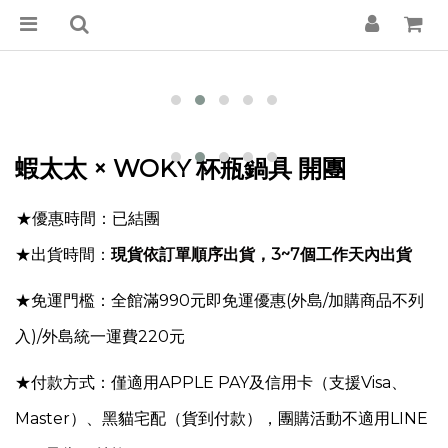
蝦太太 × WOKY 杯瓶鍋具 開團
★優惠時間：已結團
★出貨時間：
現貨
依
訂單順序出貨，3~7個工作天內出貨
★免運門檻：全館滿990元即免運優惠
(外島/加購商品不列
入)
/外島統一運費220元
★付款方式：僅適用APPLE PAY及信用卡（支援Visa、
Master）、黑貓宅配（貨到付款），團購活動不適用LINE