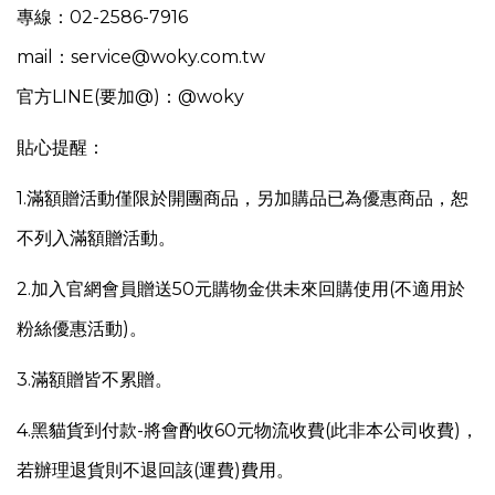
專線：02-2586-7916
mail：service@woky.com.tw
官方LINE(要加@)：@woky
貼心提醒：
1.
滿額贈活動僅限於開團商品，另
加購品已為優惠商品，恕
不列入滿額贈活動。
2.加入官網會員贈送50元購物金供未來回購使用(不適用於
粉絲優惠活動)。
3.滿額贈皆不累贈。
4.
黑貓貨到付款-將會酌收60元物流收費(此非本公司收費)，
若辦理退貨則不退回該(運費)費用。