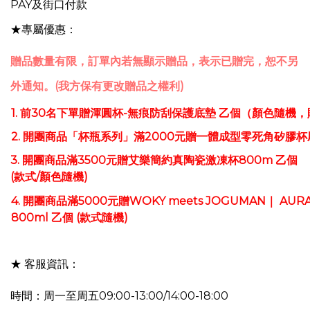
PAY及街口付款
★專屬優惠：
贈品數量有限，訂單內若無顯示贈品，表示已贈完，恕不另
外通知。(我方保有更改贈品之權利)
1.
前30名下單贈渾圓杯-無痕防刮保護底墊
乙個（顏色隨機，
2.
開團商品「
杯瓶系列」
滿2000元贈一體成型零死角矽膠杯
3.
開團商品滿3500元贈
艾樂簡約真陶瓷激凍杯800m
乙個
(款式/顏色隨機)
4. 開團商品滿5000元贈WOKY meets JOGUMAN｜ A
800ml 乙個 (款式隨機)
★ 客服資訊：
時間：周一至周五09:00-13:00/14:00-18:00