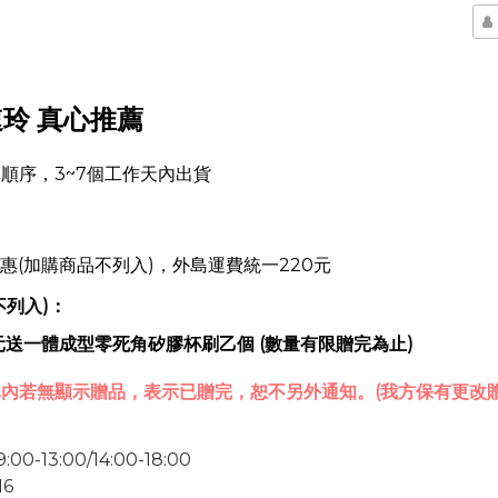
吳速玲 真心推薦
順序，3~7個工作天內出貨
惠(加購商品不列入)，外島運費統一220元
不列入)：
0元送一體成型零死角矽膠杯刷乙個 (
數量有限贈完為止
)
內若無顯示贈品，表示已贈完，恕不另外通知。(我方保有更改贈
13:00/14:00-18:00
16