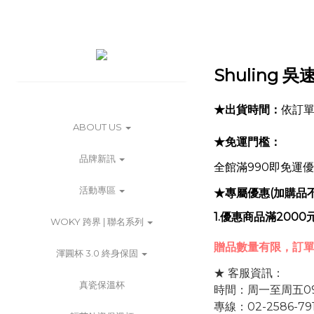
Shuling 
★出貨時間：
依訂單
ABOUT US
★免運門檻：
品牌新訊
全館滿990即免運優
活動專區
★專屬優惠(加購品
1.優惠商品滿200
WOKY 跨界 | 聯名系列
贈品數量有限，訂單
渾圓杯 3.0 終身保固
★ 客服資訊：
真瓷保溫杯
時間：周一至周五09:00-
專線：02-2586-79