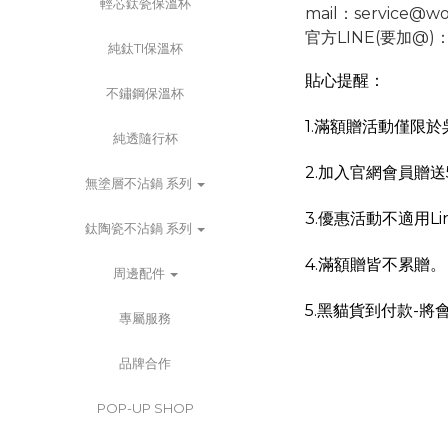
輕芯鈦瓷保溫杯
mail：service@wo
官方LINE(要加@)
純鈦TI保溫杯
貼心提醒：
不鏽鋼保溫杯
1.
滿額贈活動僅限於
純透隨行杯
2.加入官網會員贈
無塗層不沾鍋 系列
3.優惠活動不適用Li
鈦陶瓷不沾鍋 系列
4.滿額贈皆不累贈。
周邊配件
5.
黑貓貨到付款-將
專屬服務
品牌合作
POP-UP SHOP