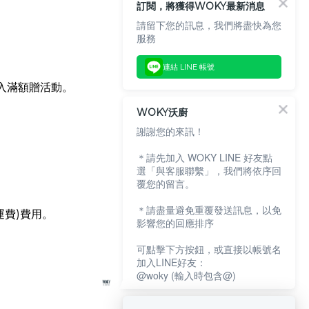
訂閱，將獲得WOKY最新消息
請留下您的訊息，我們將盡快為您
服務
連結 LINE 帳號
入滿額贈活動。
WOKY沃廚
謝謝您的來訊！
＊請先加入 WOKY LINE 好友點
選「與客服聯繫」，我們將依序回
覆您的留言。
＊請盡量避免重覆發送訊息，以免
運費)費用。
影響您的回應排序
可點擊下方按鈕，或直接以帳號名
加入LINE好友：
@woky (輸入時包含@)