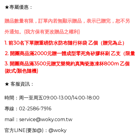
★專屬優惠：
贈品數量有限，訂單內若無顯示贈品，表示已贈完，恕不另
外通知。(我方保有更改贈品之權利)
1. 前30名下單贈重磅防水防布隨行杯袋 乙個（贈完為止）
2.
開團商品滿2000元贈一體成型零死角矽膠杯刷
乙支
（限量
3.
開團商品滿3500元贈
艾樂簡約真陶瓷激凍杯800m
乙個
(款式/顏色隨機)​
★ 客服資訊：
時間：周一至周五09:00-13:00/14:00-18:00
專線：02-2586-7916
mail：service@woky.com.tw
官方LINE(要加@)：@woky