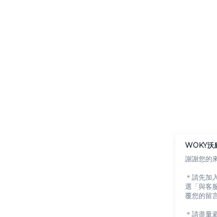
WOKY沃
謝謝您的
＊請先加入 
選「與客
覆您的留
＊請盡量