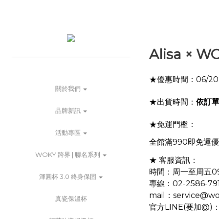
Alisa ×
★優惠時間：06/20 (二
關於我們
★出貨時間：
依訂
品牌新訊
★免運門檻：
活動專區
全館滿990即免運優
WOKY 跨界 | 聯名系列
★ 客服資訊：
時間：周一至周五09:00-
渾圓杯 3.0 終身保固
專線：02-2586-79
mail：service@wo
真瓷保溫杯
官方LINE(要加@)