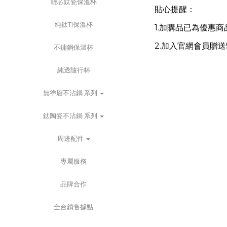
輕芯鈦瓷保溫杯
貼心提醒：
純鈦TI保溫杯
1.加購品已為優惠
2.加入官網會員贈
不鏽鋼保溫杯
純透隨行杯
無塗層不沾鍋 系列
鈦陶瓷不沾鍋 系列
周邊配件
專屬服務
品牌合作
全台銷售據點