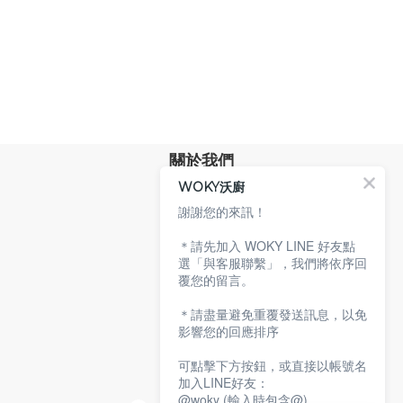
關於我們
WOKY沃廚
品牌故事
專業技術
謝謝您的來訊！
環保沃廚
＊請先加入 WOKY LINE 好友點
顧客服務
選「與客服聯繫」，我們將依序回
覆您的留言。
服務條款
購物說明
＊請盡量避免重覆發送訊息，以免
隱私權政策
影響您的回應排序
聯絡沃廚
可點擊下方按鈕，或直接以帳號名
加入LINE好友：
@woky (輸入時包含@)