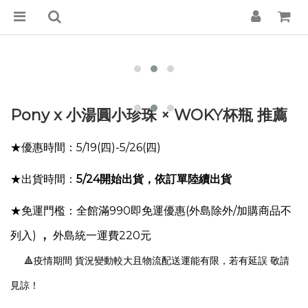
Pony x 小湯圓小珍珠
× WOKY杯瓶 推薦
★優惠時間：5/19(四)-5/26(四)
★出貨時間：
5/24
開始出貨，依訂單陸續出貨
★免運門檻：全館滿990即免運優惠(外島除外/加購商品不
，
列入)
外島統一運費220元
🔺疫情期間 貨況變動較大且物流配送運能有限，若有延誤 敬請
見諒！