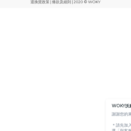
退換貨政策
|
條款及細則
| 2020 © WOKY
WOKY沃
謝謝您的
＊請先加入 
選「與客