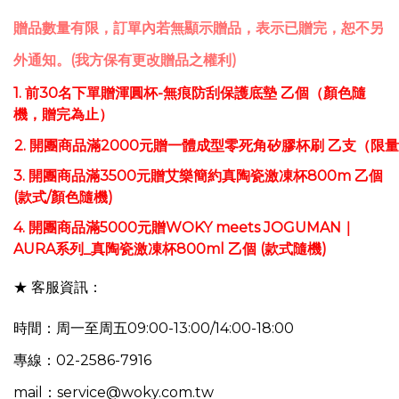
贈品數量有限，訂單內若無顯示贈品，表示已贈完，恕不另
外通知。(我方保有更改贈品之權利)
1. 前30名下單贈渾圓杯-無痕防刮保護底墊 乙個（顏色隨
機，贈完為止）
2.
開團商品滿2000元贈一體成型零死角矽膠杯刷
乙支
（限量
3.
開團商品滿3500元贈
艾樂簡約真陶瓷激凍杯800m
乙個
(款式/顏色隨機)
4. 開團商品滿5000元贈WOKY meets JOGUMAN｜
AURA系列_真陶瓷激凍杯800ml 乙個 (款式隨機)
★ 客服資訊：
時間：周一至周五09:00-13:00/14:00-18:00
專線：02-2586-7916
mail：service@woky.com.tw