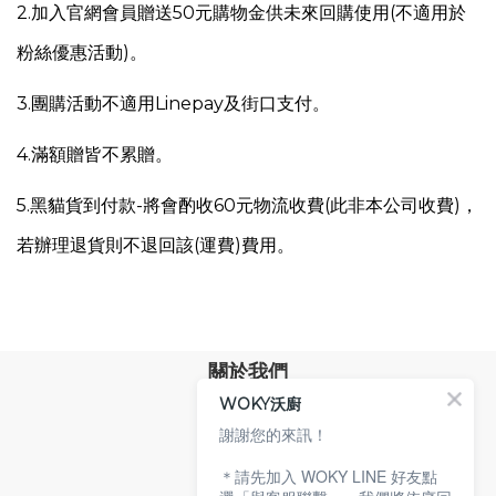
2.加入官網會員贈送50元購物金供未來回購使用(不適用於
粉絲優惠活動)。
3.團購活動不適用Linepay及街口支付。
4.滿額贈皆不累贈。
5.
黑貓貨到付款-將會酌收60元物流收費(此非本公司收費)，
若辦理退貨則不退回該(運費)費用。
關於我們
WOKY沃廚
品牌故事
專業技術
謝謝您的來訊！
環保沃廚
＊請先加入 WOKY LINE 好友點
顧客服務