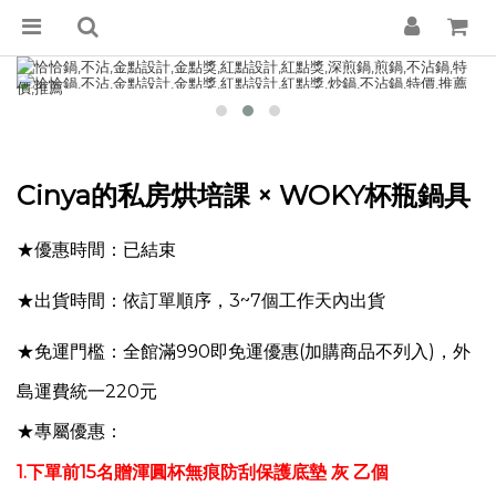
Cinya的私房烘培課
× WOKY杯瓶鍋具
★優惠時間：已結束
★出貨時間：依訂單順序，3~7個工作天內出貨
★免運門檻：全館滿990即免運優惠(加購商品不列入)，外
島運費統一220元
★專屬優惠：
1.下單前15名贈渾圓杯無痕防刮保護底墊 灰 乙個