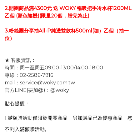
2.開團商品滿4300元 送 WOKY 暢吸把手冷水杯1200ML
乙個 (顏色隨機)(限量20個，贈完為止)
3.粉絲團分享抽All-P純透雙飲杯500ml(咖）乙個（抽一
位）
★ 客服資訊：
時間：周一至周五09:00-13:00/14:00-18:00
專線：02-2586-7916
mail：service@woky.com.tw
官方LINE(要加@)：@woky
貼心提醒：
1.
滿額贈活動僅限於開團商品，另
加購品已為優惠商品，恕
不列入滿額贈活動。