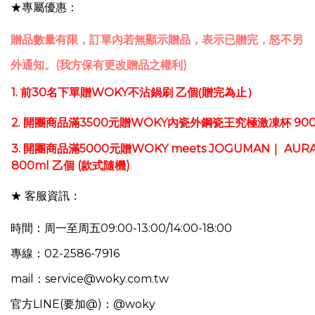
★專屬優惠：
贈品數量有限，訂單內若無顯示贈品，表示已贈完，怒不另
外通知。(我方保有更改贈品之權利)
乙個(
1.
前30名
下單贈
WOKY不沾鍋刷
贈完為止）
2.
開團商品滿3500元贈WOKY內瓷外鋼瓷王究極激凍杯 90
3. 開團商品滿5000元贈WOKY meets JOGUMAN｜ A
800ml 乙個 (款式隨機)
★ 客服資訊：
時間：周一至周五09:00-13:00/14:00-18:00
專線：02-2586-7916
mail：service@woky.com.tw
官方LINE(要加@)：@woky