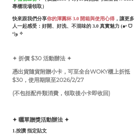
專櫃現場領取）
快來跟我們分享
你的渾圓杯 3.0 開箱與使用心得
，讓更多
人一起感受：好開、好洗、不混味的 3.0 真實魅力 (๑ᵒ ᗜ
ᵒ)و ✧
✦ 折價 $30 活動辦法 ✦
憑出貨隨貨附贈小卡，可至全台WOKY櫃上折抵
$30，使用期限至2026/2/27
(不包括配件類消費，領取後小卡即收回)
✦ 曬單贈獎活動辦法 ✦
1.按讚 指定貼文