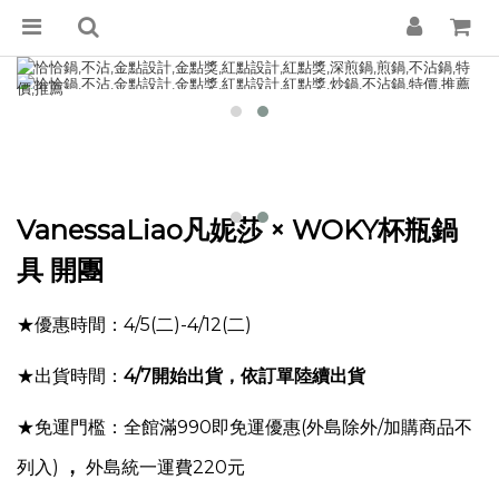
VanessaLiao凡妮莎
× WOKY杯瓶鍋
具 開團
★優惠時間：4/5(二)-4/12(二)
★出貨時間：
4
/7
開始出貨，依訂單陸續出貨
★免運門檻：全館滿990即免運優惠(外島除外/加購商品不
，
列入)
外島統一運費220元