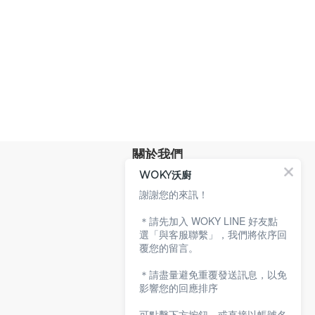
關於我們
WOKY沃廚
品牌故事
專業技術
謝謝您的來訊！
環保沃廚
＊請先加入 WOKY LINE 好友點
顧客服務
選「與客服聯繫」，我們將依序回
覆您的留言。
服務條款
購物說明
＊請盡量避免重覆發送訊息，以免
隱私權政策
影響您的回應排序
聯絡沃廚
可點擊下方按鈕，或直接以帳號名