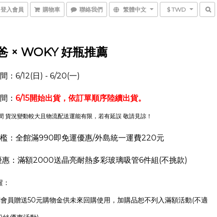
登入會員
購物車
聯絡我們
繁體中文
$ TWD
爸 × WOKY 好瓶推薦
6/12(日) - 6/20(一
)
間：
6/15開始
出貨，依訂單順序陸續出貨。
期間 貨況變動較大且物流配送運能有限，若有延誤 敬請見諒！
檻：全館滿990即免運優惠/外島統一運費220元
優惠：滿額2000送
晶亮耐熱多彩玻璃吸管6件組(不挑款)
醒：
官網會員贈送50元購物金供未來回購使用，加購品恕不列入滿額活動(不適