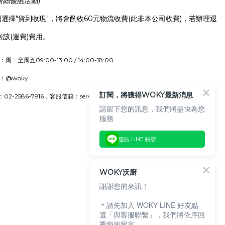
粉絲優惠活動)
別選擇"貨到收現"，將會酌收60元物流收費(此非本公司收費)，若辦理退
該(運費)費用。
一至周五09:00-13:00 / 14:00-18:00
：@woky
訂閱，將獲得WOKY最新消息
-2586-7916，客服信箱：service@woky.com.tw
請留下您的訊息，我們將盡快為您
服務
連結 LINE 帳號
WOKY沃廚
謝謝您的來訊！
＊請先加入 WOKY LINE 好友點
選「與客服聯繫」，我們將依序回
覆您的留言。