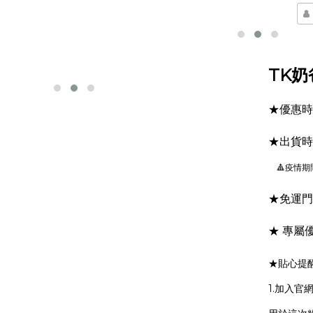
TK奶
★優惠時間：
★出貨時
🔺疫情
★免運門
★ 專屬
★
貼心提
1.加入