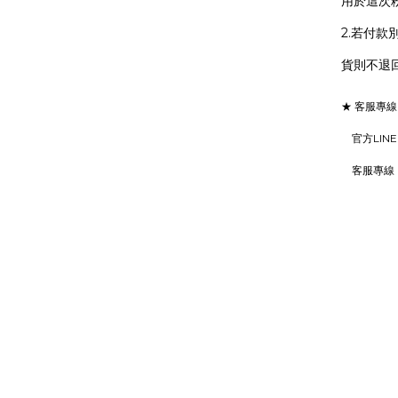
用於這次
2.若付款
貨則不退回
★ 客服專線：周
官方LINE
客服專線：02