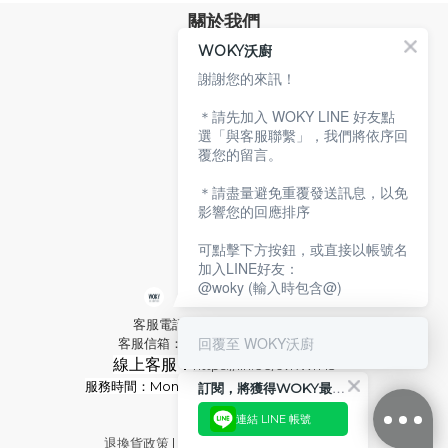
關於我們
WOKY沃廚
品牌故事
專業技術
謝謝您的來訊！
環保沃廚
＊請先加入 WOKY LINE 好友點
顧客服務
選「與客服聯繫」，我們將依序回
覆您的留言。
服務條款
購物說明
＊請盡量避免重覆發送訊息，以免
隱私權政策
影響您的回應排序
聯絡沃廚
可點擊下方按鈕，或直接以帳號名
加入LINE好友：
@woky (輸入時包含@)
客服電話：02-2592-2921 分機9
回覆至 WOKY沃廚
客服信箱：service@woky.com.tw
線上客服：
https://lin.ee/cvRWrH3
服務時間：Mon-Fri
09:00-13:00 / 14:00-18:00
訂閱，將獲得WOKY最新消息
連結 LINE 帳號
退換貨政策
|
條款及細則
| 2020 © WOKY