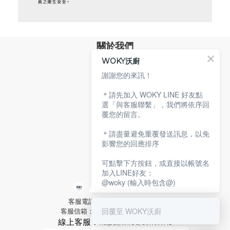
關於我們
WOKY沃廚
品牌故事
專業技術
謝謝您的來訊！
環保沃廚
＊請先加入 WOKY LINE 好友點
顧客服務
選「與客服聯繫」，我們將依序回
覆您的留言。
服務條款
購物說明
＊請盡量避免重覆發送訊息，以免
隱私權政策
影響您的回應排序
聯絡沃廚
可點擊下方按鈕，或直接以帳號名
加入LINE好友：
@woky (輸入時包含@)
客服電話：02-2592-2921 分機9
回覆至 WOKY沃廚
客服信箱：service@woky.com.tw
線上客服：
https://lin.ee/cvRWrH3