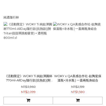
純透隨行杯
《活動限定》WOKY Ti 純鈦渾圓杯
WOKY x QA美感合作社-鈦陶瓷保
770ml-AllDay隨行款(抗熱款)(附
溫瓶+冷水瓶 | 一蓋兩瓶身組合
Tritan扭扭彈跳粗吸管) + 透明瓶
NT$3,960
NT$2,199
800ml x1
NT$2,099
NT$1,580