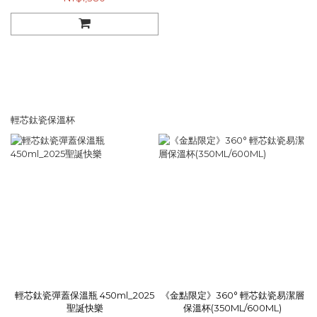
輕芯鈦瓷保溫杯
輕芯鈦瓷彈蓋保溫瓶 450ml_2025
《金點限定》360° 輕芯鈦瓷易潔層
聖誕快樂
保溫杯(350ML/600ML)