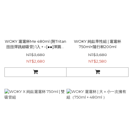
WOKY 遛遛杯Me 480ml (附Tritan
WOKY 純鈦率性組 | 遛遛杯
扭扭彈跳細吸管) 1入 + –[●●]渾圓杯
750ml+隨行杯200ml
770ml 2.0升級版(附Tritan粗吸管
NT$3,680
NT$3,680
+矽膠粗吸管) 1入
NT$2,680
NT$2,580