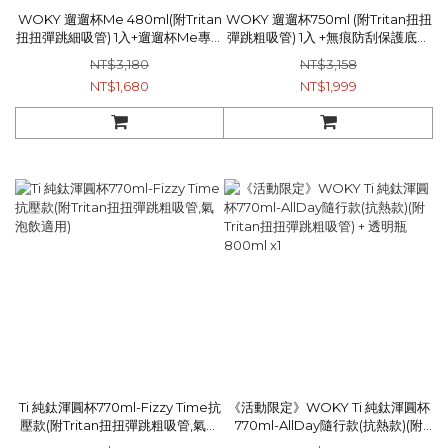
WOKY 遛遛杯Me 480ml(附Tritan
WOKY 遛遛杯750ml (附Tritan扭扭
扭扭彈跳細吸管) 1入+遛遛杯Me專用
彈跳粗吸管) 1入 +無痕防刮保護底墊
扭扭彈跳細吸管 (Tritan) 1入
灰色 1入+WOKY 扭扭彈跳粗吸管(純
NT$3,180
NT$3,158
鈦) 1入
NT$1,680
NT$1,999
Ti 純鈦渾圓杯770ml-Fizzy Time抗
《活動限定》WOKY Ti 純鈦渾圓杯
壓款(附Tritan扭扭彈跳粗吸管,氣泡
770ml-AllDay隨行款(抗熱款)(附
飲適用)
Tritan扭扭彈跳粗吸管) + 透明瓶