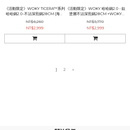
《活動限定》WOKY TICERA™系列
《活動限定》WOKY 哈哈鍋2.0 - 鈦
哈哈鍋2.0-不沾深煎鍋28CM (海琉
塗層不沾深煎鍋28CM +WOKY
青/漸晨紫)1入+WOKY –[●●]渾圓杯
ECOZEN® 透明瓶600ml(淺灰)
NT$6,260
NT$5,770
770ml 2.0升級版(附Tritan粗吸管
NT$2,999
NT$2,999
+矽膠粗吸管)1入
1
2
»