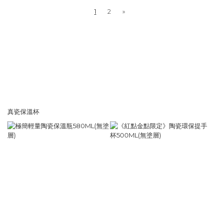
1
2
»
真瓷保溫杯