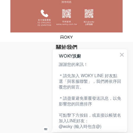
關於我們
WOKY沃廚
品牌故事
專業技術
謝謝您的來訊！
環保沃廚
＊請先加入 WOKY LINE 好友點
顧客服務
選「與客服聯繫」，我們將依序回
覆您的留言。
服務條款
購物說明
＊請盡量避免重覆發送訊息，以免
隱私權政策
影響您的回應排序
聯絡沃廚
可點擊下方按鈕，或直接以帳號名
加入LINE好友：
@woky (輸入時包含@)