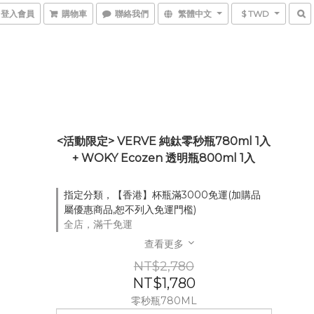
登入會員
購物車
聯絡我們
繁體中文
$ TWD
<活動限定> VERVE 純鈦零秒瓶780ml 1入
+ WOKY Ecozen 透明瓶800ml 1入
指定分類，【香港】杯瓶滿3000免運(加購品
屬優惠商品,恕不列入免運門檻)
全店，滿千免運
查看更多
NT$2,780
NT$1,780
零秒瓶780ML