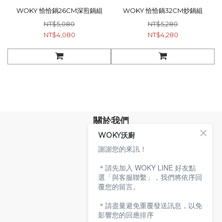
WOKY 恰恰鍋26CM深煎鍋組
WOKY 恰恰鍋32CM炒鍋組
NT$5,080
NT$5,280
NT$4,080
NT$4,280
關於我們
WOKY沃廚
品牌故事
專業技術
謝謝您的來訊！
環保沃廚
＊請先加入 WOKY LINE 好友點
顧客服務
選「與客服聯繫」，我們將依序回
覆您的留言。
服務條款
購物說明
＊請盡量避免重覆發送訊息，以免
隱私權政策
影響您的回應排序