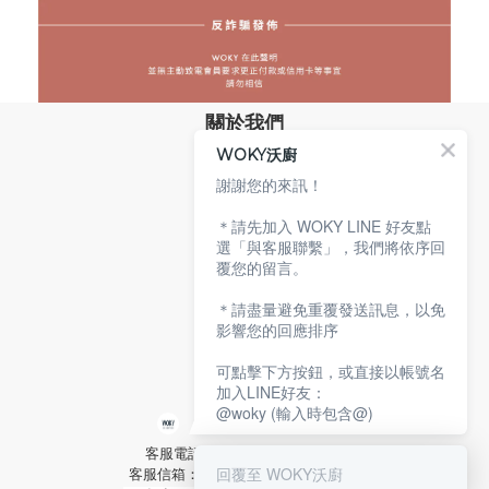
關於我們
WOKY沃廚
品牌故事
專業技術
謝謝您的來訊！
環保沃廚
＊請先加入 WOKY LINE 好友點
顧客服務
選「與客服聯繫」，我們將依序回
覆您的留言。
服務條款
購物說明
＊請盡量避免重覆發送訊息，以免
隱私權政策
影響您的回應排序
聯絡沃廚
可點擊下方按鈕，或直接以帳號名
加入LINE好友：
@woky (輸入時包含@)
客服電話：02-2592-2921 分機9
回覆至 WOKY沃廚
客服信箱：service@woky.com.tw