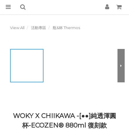
View All
活動專區
瓶&杯 Thermos
WOKY X CHIIKAWA -[●●]純透渾圓
杯-ECOZEN® 880ml 復刻款