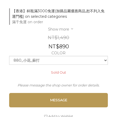
【香港】杯瓶滿3000免運(加購品屬優惠商品,恕不列入免
運門檻) on selected categories
滿千免運 on order
Show more
NT$1,490
NT$890
COLOR
Sold Out
Please message the shop owner for order details.
MESSAGE
Add to Wishlist