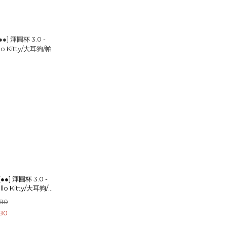
●●] 渾圓杯 3.0 -
lo Kitty/大耳狗/帕
洛米)
580
80