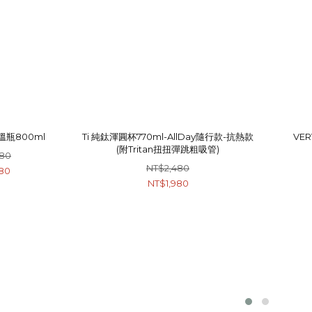
溫瓶800ml
Ti 純鈦渾圓杯770ml-AllDay隨行款-抗熱款
VE
(附Tritan扭扭彈跳粗吸管)
380
NT$2,480
80
NT$1,980