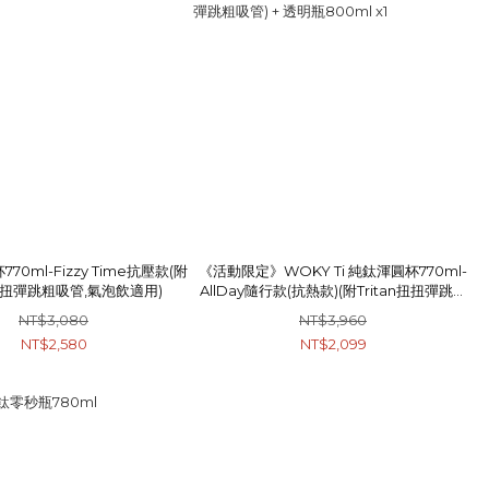
770ml-Fizzy Time抗壓款(附
《活動限定》WOKY Ti 純鈦渾圓杯770ml-
n扭扭彈跳粗吸管,氣泡飲適用)
AllDay隨行款(抗熱款)(附Tritan扭扭彈跳粗
吸管) + 透明瓶800ml x1
NT$3,080
NT$3,960
NT$2,580
NT$2,099