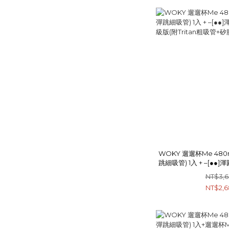
WOKY 遛遛杯Me 480m
跳細吸管) 1入 + –[●●]
版(附Tritan粗吸管
NT$3,
NT$2,