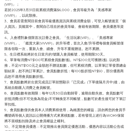
(VIP)」；
若於2025年3月31日前累積消費滿$6,000，會員等級升為「美感專家
(VVIP)」，以此類推。
3、會員若需查閱目前會員等級優惠資訊與累積消費金額，可登入帳號後至「個
人資訊」頁籤當中，查閱自己現在的會員等級、會籍有效期限、會員優惠等資
訊。
4、入會禮對象僅限首次註冊之會員。「生活玩家(VIP)」、「美感專家
(VVIP)」、「鑑賞大家(VVVIP)」的升等禮，首次入會/升等禮每個會員帳號僅
限各領取一次，重新入會、續會、升等不重複贈送。恕不累贈。
5、生日禮系統將於生日當月的1號匯入會員帳號，使用期限30天。
6、單筆每消費NT$100可累積會員點數1點。NT$200元可獲贈2點…以此類
推，不足NT$100元之金額恕不贈送點數，但可累積消費。以單筆訂單發票總金
額結算，恕不跨訂單累計。
會員點數折抵：每100點折抵NT$50，部分優惠商
品恕不適用會員點數折抵。
7、
會員點數將於出貨完成且訂單狀態顯示『已完成』(
下單後隔月月中
)後，由
系統自動匯入消費之會員帳號。
8、會員點數有效期限：每年12月30日自動歸零，逾期自動失效。會員點數可
折抵消費(但不可兌換為現金)不可轉換至不同帳號，點數可於產生後可於下筆訂
單扣抵。
9
、會員點數僅供會員本人消費累積使用，為維護您的權益，請勿將您的會員手
機號碼等個人資訊以公開傳播方式來累積點數，若有發現上述行為WOKY保留
將不當積點扣除及終止會員權益之權利。
10、
不定期會員優惠：不定期推出會員限定優惠活動，優惠內容以活動公告或