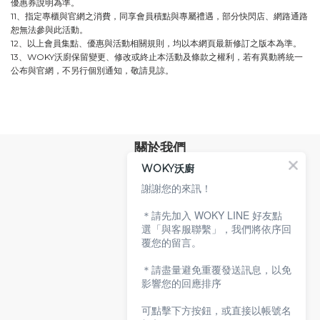
優惠券說明為準。
11、指定專櫃與官網之消費，同享會員積點與專屬禮遇，部分快閃店、網路通路
恕無法參與此活動。
12、以上會員集點、優惠與活動相關規則，均以本網頁最新修訂之版本為準。
13、
WOKY沃廚保留變更、修改或終止本活動及條款之權利，若有異動將統一
公布與官網，不另行個別通知，敬請見諒。
關於我們
WOKY沃廚
品牌故事
專業技術
謝謝您的來訊！
環保沃廚
＊請先加入 WOKY LINE 好友點
顧客服務
選「與客服聯繫」，我們將依序回
覆您的留言。
服務條款
購物說明
＊請盡量避免重覆發送訊息，以免
隱私權政策
影響您的回應排序
聯絡沃廚
可點擊下方按鈕，或直接以帳號名