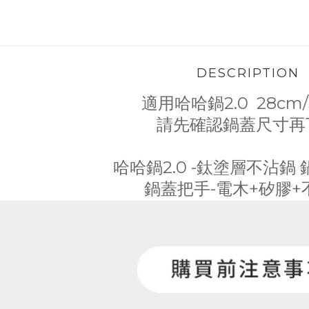
DESCRIPTION
適用
哈哈鍋2.0
28cm/
請先確認鍋蓋尺寸再
哈哈鍋2.0 -鈦塗層不沾鍋
鍋蓋把手-電木+矽膠+