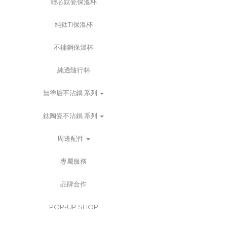
輕芯鈦瓷保溫杯
純鈦TI保溫杯
不鏽鋼保溫杯
純透隨行杯
無塗層不沾鍋 系列
鈦陶瓷不沾鍋 系列
周邊配件
專屬服務
品牌合作
POP-UP SHOP