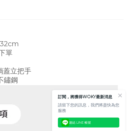
32cm
下單
 鍋蓋立把手
不鏽鋼
訂閱，將獲得WOKY最新消息
請留下您的訊息，我們將盡快為您
服務
連結 LINE 帳號