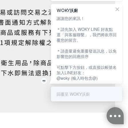
WOKY沃廚
謝謝您的來訊！
＊請先加入 WOKY LINE 好友點
選「與客服聯繫」，我們將依序回
覆您的留言。
＊請盡量避免重覆發送訊息，以免
影響您的回應排序
可點擊下方按鈕，或直接以帳號名
加入LINE好友：
@woky (輸入時包含@)
回覆至 WOKY沃廚