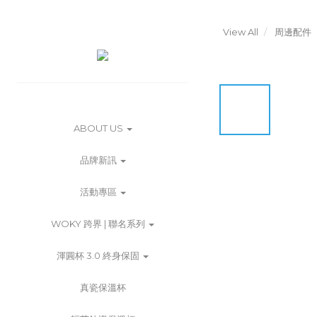
View All
周邊配件
ABOUT US
品牌新訊
活動專區
WOKY 跨界 | 聯名系列
渾圓杯 3.0 終身保固
真瓷保溫杯