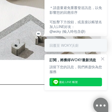
＊請盡量避免重覆發送訊息，以免
影響您的回應排序
可點擊下方按鈕，或直接以帳號名
加入LINE好友：
@woky (輸入時包含@)
回覆至 WOKY沃廚
訂閱，將獲得WOKY最新消息
請留下您的訊息，我們將盡快為您
服務
連結 LINE 帳號