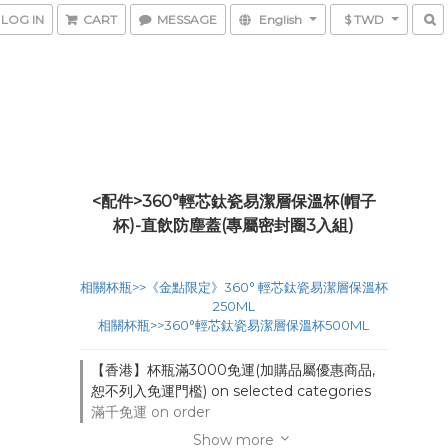
LOG IN
CART
MESSAGE
English
$ TWD
<配件>360°輕芯鈦瓷易潔層保溫杯(帽子
杯)-直飲防塵蓋(專屬密封圈3入組)
相關杯瓶>>《金點限定》360° 輕芯鈦瓷易潔層保溫杯
250ML
相關杯瓶>>360°輕芯鈦瓷易潔層保溫杯500ML
【香港】杯瓶滿3000免運(加購品屬優惠商品,
恕不列入免運門檻) on selected categories
滿千免運 on order
Show more