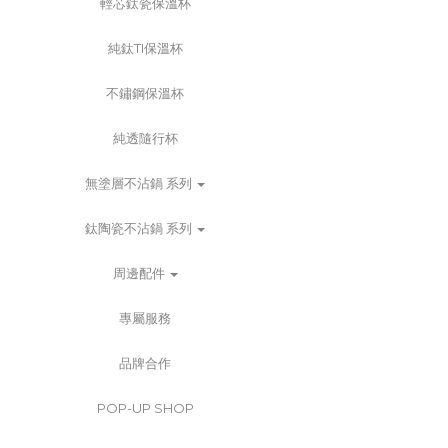
輕芯鈦瓷保溫杯
純鈦TI保溫杯
不鏽鋼保溫杯
純透隨行杯
無塗層不沾鍋 系列
鈦陶瓷不沾鍋 系列
周邊配件
專屬服務
品牌合作
POP-UP SHOP