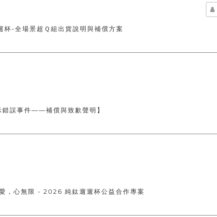
遛杯-全場景超Ｑ組出貨說明與補償方案
標示錯誤事件——補償與致歉聲明】
見愛，心無限 - 2026 純鈦遛遛杯公益合作專案