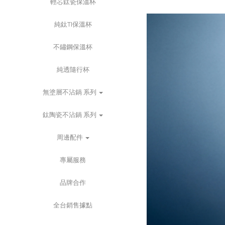
輕芯鈦瓷保溫杯
純鈦TI保溫杯
不鏽鋼保溫杯
純透隨行杯
無塗層不沾鍋 系列
鈦陶瓷不沾鍋 系列
周邊配件
專屬服務
品牌合作
全台銷售據點