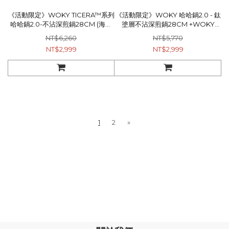
《活動限定》WOKY TICERA™系列
《活動限定》WOKY 哈哈鍋2.0 - 鈦
哈哈鍋2.0-不沾深煎鍋28CM (海琉
塗層不沾深煎鍋28CM +WOKY
青/漸晨紫)1入+WOKY –[●●]渾圓杯
ECOZEN® 透明瓶600ml(淺灰)
NT$6,260
NT$5,770
770ml 2.0升級版(附Tritan粗吸管
NT$2,999
NT$2,999
+矽膠粗吸管)1入
1
2
»