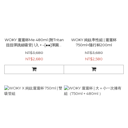
WOKY 遛遛杯Me 480ml (附Tritan
WOKY 純鈦率性組 | 遛遛杯
扭扭彈跳細吸管) 1入 + –[●●]渾圓杯
750ml+隨行杯200ml
770ml 2.0升級版(附Tritan粗吸管
NT$3,680
NT$3,680
+矽膠粗吸管) 1入
NT$2,680
NT$2,580