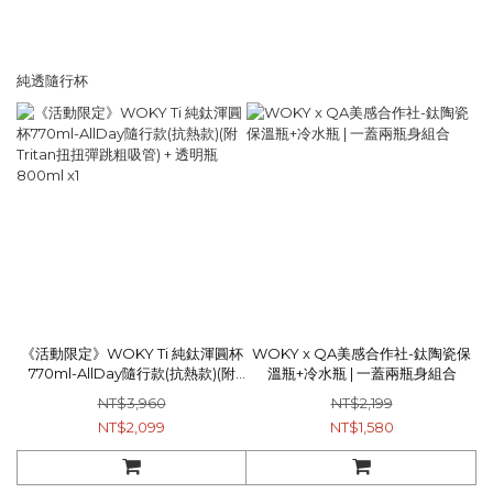
純透隨行杯
《活動限定》WOKY Ti 純鈦渾圓杯
WOKY x QA美感合作社-鈦陶瓷保
770ml-AllDay隨行款(抗熱款)(附
溫瓶+冷水瓶 | 一蓋兩瓶身組合
Tritan扭扭彈跳粗吸管) + 透明瓶
NT$3,960
NT$2,199
800ml x1
NT$2,099
NT$1,580