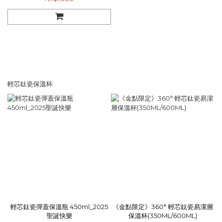
輕芯鈦瓷保溫杯
輕芯鈦瓷彈蓋保溫瓶 450ml_2025
《金點限定》360° 輕芯鈦瓷易潔層
聖誕快樂
保溫杯(350ML/600ML)