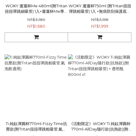
WOKY 遛遛杯Me 480ml(附Tritan
WOKY 遛遛杯750ml (附Tritan扭扭
扭扭彈跳細吸管) 1入+遛遛杯Me專用
彈跳粗吸管) 1入 +無痕防刮保護底墊
扭扭彈跳細吸管 (Tritan) 1入
灰色 1入+WOKY 扭扭彈跳粗吸管(純
NT$3,180
NT$3,158
鈦) 1入
NT$1,680
NT$1,999
Ti 純鈦渾圓杯770ml-Fizzy Time抗
《活動限定》WOKY Ti 純鈦渾圓杯
壓款(附Tritan扭扭彈跳粗吸管,氣泡
770ml-AllDay隨行款(抗熱款)(附
飲適用)
Tritan扭扭彈跳粗吸管) + 透明瓶