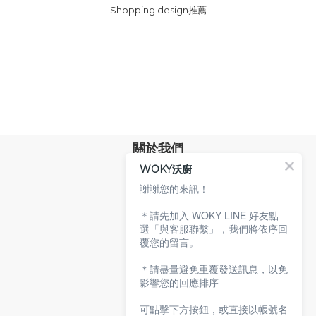
Shopping design推薦
關於我們
WOKY沃廚
品牌故事
專業技術
謝謝您的來訊！
環保沃廚
＊請先加入 WOKY LINE 好友點
顧客服務
選「與客服聯繫」，我們將依序回
覆您的留言。
服務條款
購物說明
＊請盡量避免重覆發送訊息，以免
隱私權政策
影響您的回應排序
聯絡沃廚
可點擊下方按鈕，或直接以帳號名