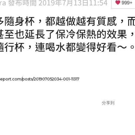
yreport.com/posts/201907052034-001-11317
分享到