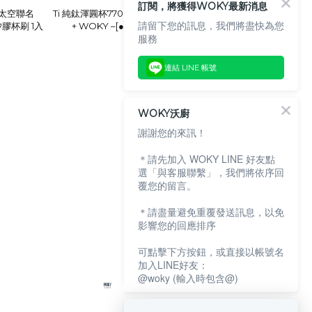
訂閱，將獲得WOKY最新消息
-太空聯名
Ti 純鈦渾圓杯770ml-太空聯名款(附Tritan扭扭彈跳粗吸管)
請留下您的訊息，我們將盡快為您
矽膠杯刷 1入
+ WOKY –[●●]渾圓杯-無痕防刮保護底墊(隨機色)
服務
NT$3,479
NT$2,699
連結 LINE 帳號
WOKY沃廚
謝謝您的來訊！
＊請先加入 WOKY LINE 好友點
選「與客服聯繫」，我們將依序回
覆您的留言。
＊請盡量避免重覆發送訊息，以免
影響您的回應排序
可點擊下方按鈕，或直接以帳號名
加入LINE好友：
@woky (輸入時包含@)