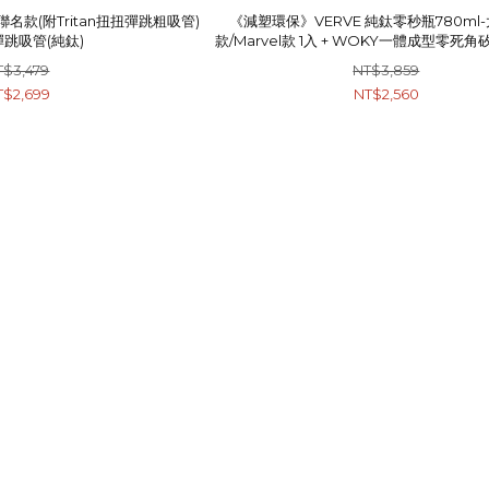
空聯名款(附Tritan扭扭彈跳粗吸管)
《減塑環保》VERVE 純鈦零秒瓶780ml
彈跳吸管(純鈦)
款/Marvel款 1入 + WOKY一體成型零死角
T$3,479
NT$3,859
T$2,699
NT$2,560