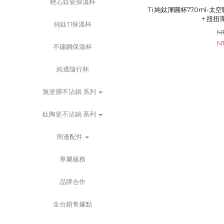
輕芯鈦瓷保溫杯
Ti 純鈦渾圓杯770ml-太
+ 扭扭
純鈦TI保溫杯
N
N
不鏽鋼保溫杯
純透隨行杯
無塗層不沾鍋 系列
鈦陶瓷不沾鍋 系列
周邊配件
專屬服務
品牌合作
全台銷售據點