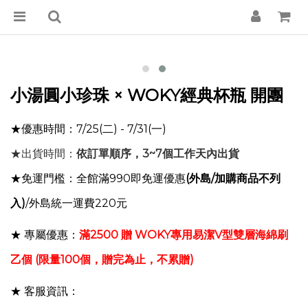
小湯圓小珍珠 × WOKY經典杯瓶 開團
★優惠時間：7/25
(二
)
- 7/31(一)
★出貨時間：
依訂單順序，3~7個工作天內出貨
★免運門檻：全館滿990即免運優惠
(外島/加購商品不列
入)
/外島統一運費220元
★ 專屬優惠：
滿2500 贈 WOKY
專用易潔V型雙層海綿刷
乙個 (限量100個，贈完為止，不累贈)
★ 客服資訊：