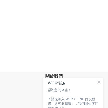
關於我們
WOKY沃廚
品牌故事
專業技術
謝謝您的來訊！
環保沃廚
＊請先加入 WOKY LINE 好友點
顧客服務
選「與客服聯繫」，我們將依序回