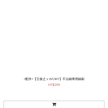
<配件>【王俊之 x WOKY】不沾鍋專用鍋刷
NT$299