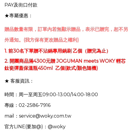
PAY及街口付款
★專屬優惠：
贈品數量有限，訂單內若無顯示贈品，表示已贈完，恕不另
外通知。(我方保有更改贈品之權利)
1. 前30名下單贈不沾鍋專用鍋刷 乙個（贈完為止）
2.
開團商品滿4300元贈
JOGUMAN meets WOKY 輕芯
鈦瓷彈蓋保溫瓶450ml 乙個(款式/顏色隨機)​
★ 客服資訊：
時間：周一至周五09:00-13:00/14:00-18:00
專線：02-2586-7916
mail：service@woky.com.tw
官方LINE(要加@)：@woky