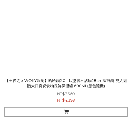
【王俊之 x WOKY沃廚】哈哈鍋2.0 - 鈦塗層不沾鍋28cm深煎鍋-雙入組
贈大口真瓷食物長鮮保溫罐 600ML(顏色隨機)
NT$7,360
NT$4,399