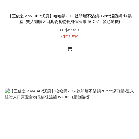
【王俊之 x WOKY沃廚】哈哈鍋2.0 - 鈦塗層不沾鍋26cm淺煎鍋(無鍋
蓋)-雙入組贈大口真瓷食物長鮮保溫罐 600ML(顏色隨機)
NT$6,960
NT$3,599