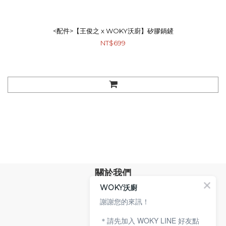
<配件>【王俊之 x WOKY沃廚】矽膠鍋鏟
NT$699
關於我們
WOKY沃廚
品牌故事
專業技術
謝謝您的來訊！
環保沃廚
＊請先加入 WOKY LINE 好友點