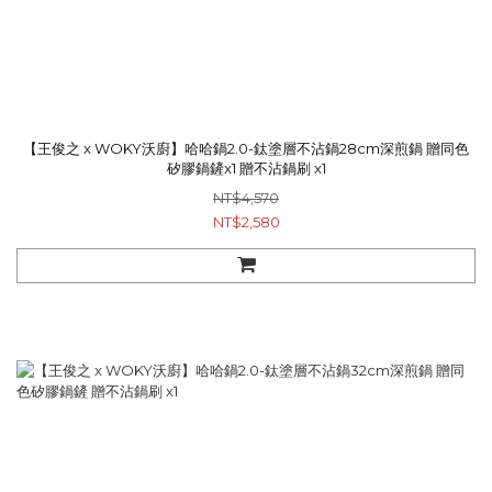
【王俊之 x WOKY沃廚】哈哈鍋2.0-鈦塗層不沾鍋28cm深煎鍋 贈同色
矽膠鍋鏟x1 贈不沾鍋刷 x1
NT$4,570
NT$2,580