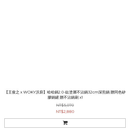
【王俊之 x WOKY沃廚】哈哈鍋2.0-鈦塗層不沾鍋32cm深煎鍋 贈同色矽
膠鍋鏟 贈不沾鍋刷 x1
NT$5,070
NT$2,880