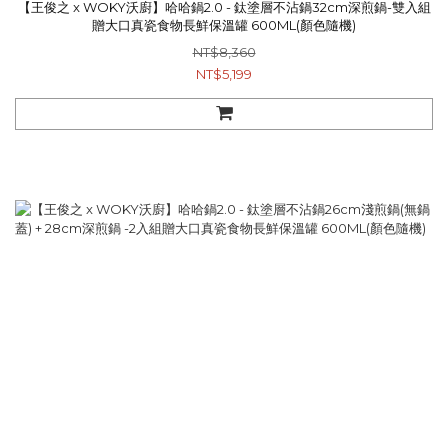
【王俊之 x WOKY沃廚】哈哈鍋2.0 - 鈦塗層不沾鍋32cm深煎鍋-雙入組
贈大口真瓷食物長鮮保溫罐 600ML(顏色隨機)
NT$8,360
NT$5,199