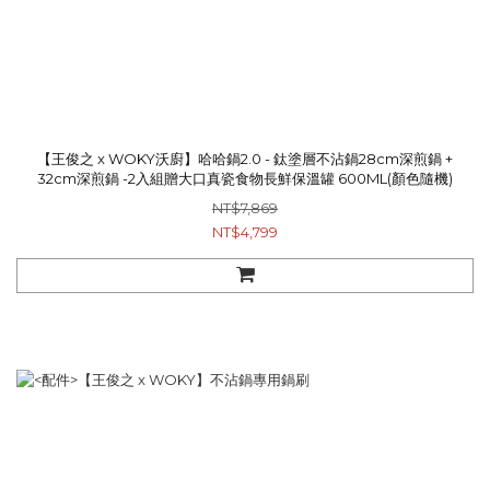
【王俊之 x WOKY沃廚】哈哈鍋2.0 - 鈦塗層不沾鍋28cm深煎鍋 +
32cm深煎鍋 -2入組贈大口真瓷食物長鮮保溫罐 600ML(顏色隨機)
NT$7,869
NT$4,799