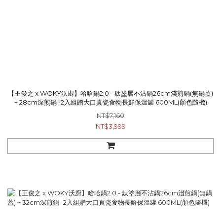
【王俊之 x WOKY沃廚】哈哈鍋2.0 - 鈦塗層不沾鍋26cm淺煎鍋(無鍋蓋)
+ 28cm深煎鍋 -2入組贈大口真瓷食物長鮮保溫罐 600ML(顏色隨機)
NT$7,160
NT$3,999