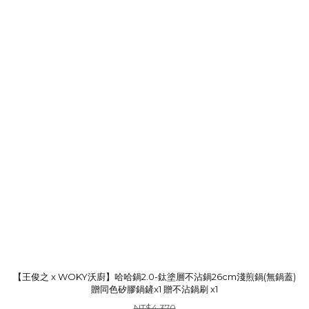
【王俊之 x WOKY沃廚】哈哈鍋2.0-鈦塗層不沾鍋26cm淺煎鍋(無鍋蓋)
贈同色矽膠鍋鏟x1 贈不沾鍋刷 x1
NT$4,370