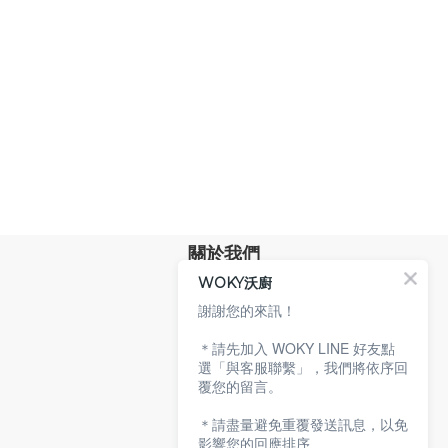
關於我們
WOKY沃廚
品牌故事
專業技術
謝謝您的來訊！
環保沃廚
＊請先加入 WOKY LINE 好友點
顧客服務
選「與客服聯繫」，我們將依序回
覆您的留言。
服務條款
購物說明
＊請盡量避免重覆發送訊息，以免
隱私權政策
影響您的回應排序