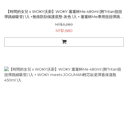
【時間的女兒 x WOKY沃廚】WOKY 遛遛杯Me 480ml (附Tritan扭扭
彈跳細吸管) 1入 +無痕防刮保護底墊-灰色 1入 + 遛遛杯Me專用扭扭彈跳細
吸管 (Tritan) 1入
NT$3,280
NT$1,680