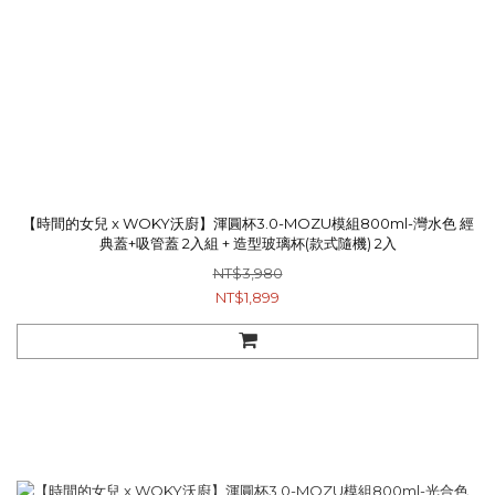
【時間的女兒 x WOKY沃廚】渾圓杯3.0-MOZU模組800ml-灣水色 經
典蓋+吸管蓋 2入組 + 造型玻璃杯(款式隨機) 2入
NT$3,980
NT$1,899