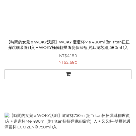
【時間的女兒 x WOKY沃廚】WOKY 遛遛杯Me 480ml (附Tritan扭扭
彈跳細吸管) 1入 + WOKY極簡輕量陶瓷保溫瓶(純鈦濾芯組)580ml 1入
NT$4,180
NT$2,680