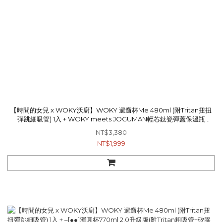
【時間的女兒 x WOKY沃廚】WOKY 遛遛杯Me 480ml (附Tritan扭扭
彈跳細吸管) 1入 + WOKY meets JOGUMAN輕芯鈦瓷彈蓋保溫瓶
450ml 1入
NT$3,380
NT$1,999