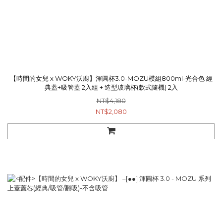
【時間的女兒 x WOKY沃廚】渾圓杯3.0-MOZU模組800ml-光合色 經
典蓋+吸管蓋 2入組 + 造型玻璃杯(款式隨機) 2入
NT$4,180
NT$2,080