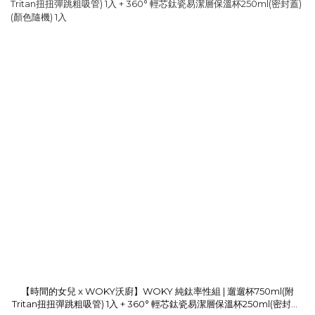
【時間的女兒 x WOKY沃廚】WOKY 純鈦率性組 | 遛遛杯750ml(附
Tritan扭扭彈跳粗吸管) 1入 + 360° 輕芯鈦瓷易潔層保溫杯250ml(密封蓋)