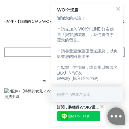
WOKY沃廚
謝謝您的來訊！
<配件>【時間的女兒 x WOKY沃廚】–[●●] 渾圓杯 3.0 - MOZU 系列經典
中環
＊請先加入 WOKY LINE 好友點
選「與客服聯繫」，我們將依序回
NT$650
覆您的留言。
NT$250
＊請盡量避免重覆發送訊息，以免
影響您的回應排序
可點擊下方按鈕，或直接以帳號名
加入LINE好友：
@woky (輸入時包含@)
回覆至 WOKY沃廚
訂閱，將獲得WOKY最新消息
連結 LINE 帳號