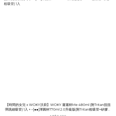
【時間的女兒 x WOKY沃廚】WOKY 遛遛杯Me 480ml (附Tritan扭扭
彈跳細吸管) 1入 + –[●●]渾圓杯770ml 2.0升級版(附Tritan粗吸管+矽膠粗
吸管) 1入