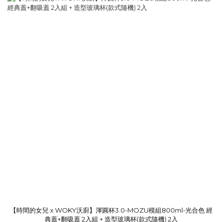
【時間的女兒 x WOKY沃廚】渾圓杯3.0-MOZU模組800ml-光合色 經
典蓋+翻吸蓋 2入組 + 造型玻璃杯(款式隨機) 2入