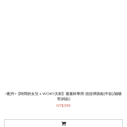
<配件>【時間的女兒 x WOKY沃廚】遛遛杯專用-扭扭彈跳粗(中款)/細吸
管(純鈦)
NT$399