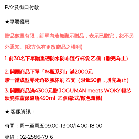
PAY及街口付款
★專屬優惠：
贈品數量有限，訂單內若無顯示贈品，表示已贈完，恕不另
外通知。(我方保有更改贈品之權利)
1. 前30名下單贈重磅防水防布隨行杯袋 乙個（贈完為止）
2.
開團商品下單「杯瓶系列」
滿2000元
贈一體成型零死角矽膠杯刷
乙支
（限量50個，贈完為止）
3.
開團商品滿4300元贈
JOGUMAN meets WOKY 輕芯
鈦瓷彈蓋保溫瓶450ml 乙個(款式/顏色隨機)​
★ 客服資訊：
時間：周一至周五09:00-13:00/14:00-18:00
專線：02-2586-7916