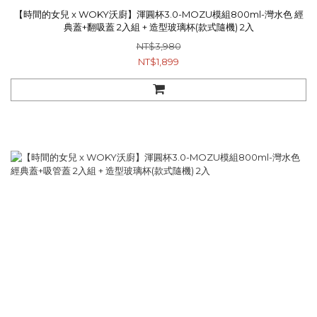
【時間的女兒 x WOKY沃廚】渾圓杯3.0-MOZU模組800ml-灣水色 經
典蓋+翻吸蓋 2入組 + 造型玻璃杯(款式隨機) 2入
NT$3,980
NT$1,899