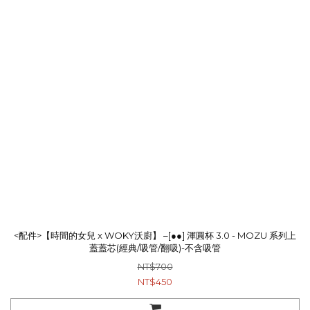
<配件>【時間的女兒 x WOKY沃廚】 –[●●] 渾圓杯 3.0 - MOZU 系列上
蓋蓋芯(經典/吸管/翻吸)-不含吸管
NT$700
NT$450