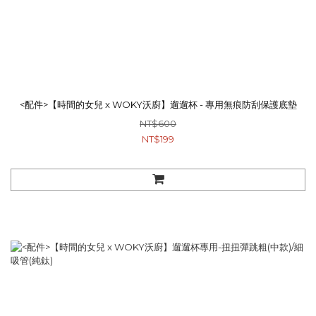
<配件>【時間的女兒 x WOKY沃廚】遛遛杯 - 專用無痕防刮保護底墊
NT$600
NT$199