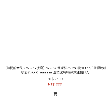
【時間的女兒 x WOKY沃廚】WOKY 遛遛杯750ml (附Tritan扭扭彈跳粗
吸管) 1入+ Creaminal 造型玻璃杯(款式隨機) 1入
NT$3,380
NT$1,999