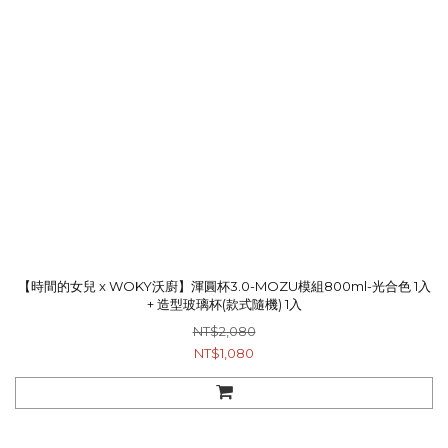
【時間的女兒 x WOKY沃廚】渾圓杯3.0-MOZU模組800ml-光合色 1入
+ 造型玻璃杯(款式隨機) 1入
NT$2,080
NT$1,080