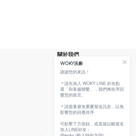
關於我們
WOKY沃廚
品牌故事
專業技術
謝謝您的來訊！
環保沃廚
＊請先加入 WOKY LINE 好友點
顧客服務
選「與客服聯繫」，我們將依序回
覆您的留言。
服務條款
購物說明
＊請盡量避免重覆發送訊息，以免
隱私權政策
影響您的回應排序
聯絡沃廚
可點擊下方按鈕，或直接以帳號名
加入LINE好友：
@woky (輸入時包含@)