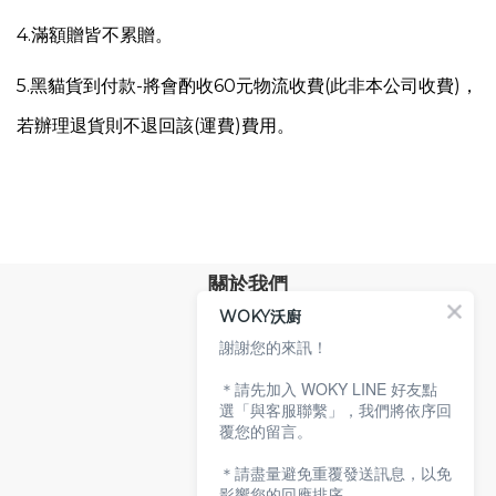
4.滿額贈皆不累贈。
5.
黑貓貨到付款-將會酌收60元物流收費(此非本公司收費)，
若辦理退貨則不退回該(運費)費用。
關於我們
WOKY沃廚
品牌故事
專業技術
謝謝您的來訊！
環保沃廚
＊請先加入 WOKY LINE 好友點
顧客服務
選「與客服聯繫」，我們將依序回
覆您的留言。
服務條款
購物說明
＊請盡量避免重覆發送訊息，以免
隱私權政策
影響您的回應排序