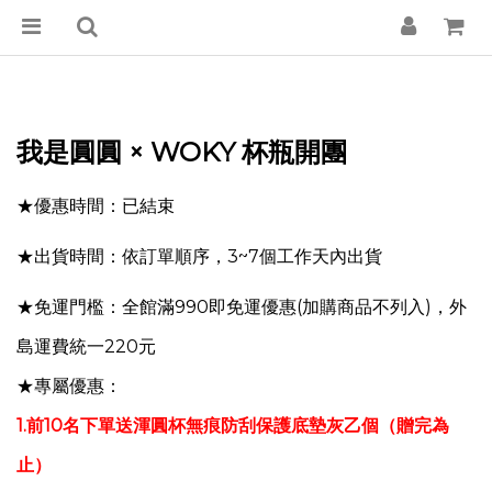
我是圓圓 × WOKY 杯瓶開團
★優惠時間：已結束
★出貨時間：依訂單順序，3~7個工作天內出貨
★免運門檻：全館滿990即免運優惠(加購商品不列入)，外
島運費統一220元
★專屬優惠：
1.前10名下單送渾圓杯無痕防刮保護底墊灰乙個（贈完為
止）