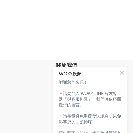
關於我們
WOKY沃廚
品牌故事
專業技術
謝謝您的來訊！
環保沃廚
＊請先加入 WOKY LINE 好友點
顧客服務
選「與客服聯繫」，我們將依序回
覆您的留言。
服務條款
購物說明
＊請盡量避免重覆發送訊息，以免
隱私權政策
影響您的回應排序
聯絡沃廚
可點擊下方按鈕，或直接以帳號名