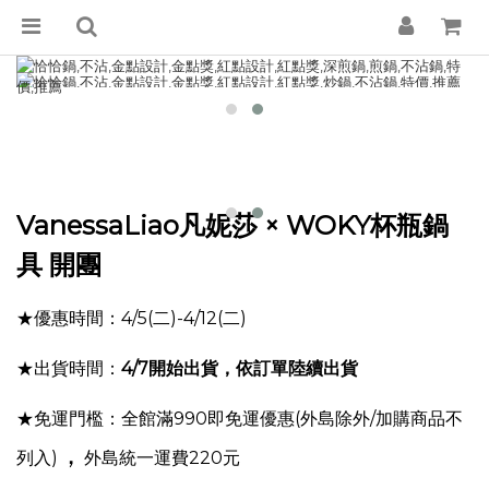
VanessaLiao凡妮莎
× WOKY杯瓶鍋
具 開團
★優惠時間：4/5(二)-4/12(二)
★出貨時間：
4
/7
開始出貨，依訂單陸續出貨
★免運門檻：全館滿990即免運優惠(外島除外/加購商品不
，
列入)
外島統一運費220元