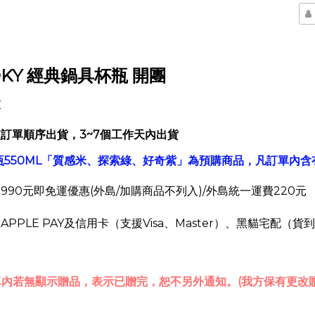
OKY 經典鍋具
杯瓶
開團
束
訂單順序出貨，3~7個工作天內出貨
冷水瓶550ML「質感米、探索綠、好奇紫」為預購商品，凡訂單內
990元即免運優惠
(外島/加購商品不列入)
/外島統一運費220元
PPLE PAY及信用卡（支援Visa、Master）、黑貓宅配（貨
內若無顯示贈品，表示已贈完，恕不另外通知。(我方保有更改