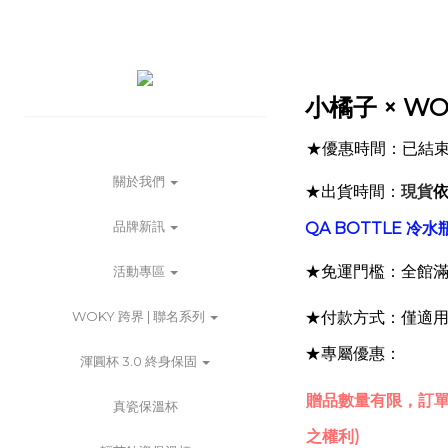
小橘子 × W
優惠時間：已結
★
關於我們
★出貨時間：
現貨
依
品牌新訊
QA BOTTLE 
★免運門檻：全館滿
活動專區
WOKY 跨界 | 聯名系列
★付款方式：僅適用A
★專屬優惠：
渾圓杯 3.0 終身保固
贈品數量有限，訂單
真瓷保溫杯
之權利)