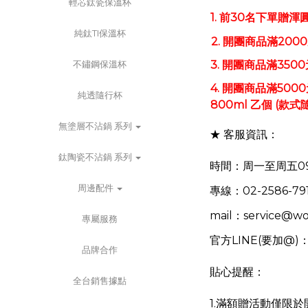
輕芯鈦瓷保溫杯
1. 前30名下單贈
純鈦TI保溫杯
2.
開團商品滿200
不鏽鋼保溫杯
3.
開團商品滿350
4. 開團商品滿500
純透隨行杯
800ml 乙個 (款式
無塗層不沾鍋 系列
★ 客服資訊：
鈦陶瓷不沾鍋 系列
時間：周一至周五09:00-
周邊配件
專線：02-2586-79
mail：service@wo
專屬服務
官方LINE(要加@)
品牌合作
貼心提醒：
全台銷售據點
1.
滿額贈活動僅限於