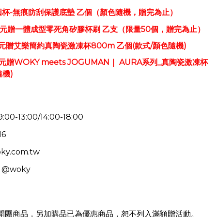
渾圓杯-無痕防刮保護底墊 乙個（顏色隨機，贈完為止）
0元贈一體成型零死角矽膠杯刷
乙支
（限量50個，贈完為止）
0元贈
艾樂簡約真陶瓷激凍杯800m
乙個
(款式/顏色隨機)​
0元贈WOKY meets JOGUMAN｜ AURA系列_真陶瓷激凍杯
隨機)
13:00/14:00-18:00
16
ky.com.tw
：@woky
開團商品，另
加購品已為優惠商品，恕不列入滿額贈活動。