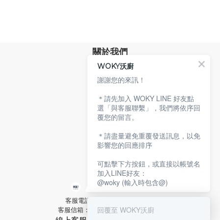
關於我們
WOKY沃廚
品牌故事
專業技術
謝謝您的來訊！
環保沃廚
＊請先加入 WOKY LINE 好友點
顧客服務
選「與客服聯繫」，我們將依序回
覆您的留言。
服務條款
購物說明
＊請盡量避免重覆發送訊息，以免
隱私權政策
影響您的回應排序
聯絡沃廚
可點擊下方按鈕，或直接以帳號名
加入LINE好友：
@woky (輸入時包含@)
客服電話：02-2592-2921 分機9
回覆至 WOKY沃廚
客服信箱：service@woky.com.tw