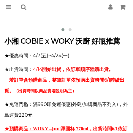
小湘 COBIE x WOKY 沃廚 好瓶推薦
★優惠時間：4/7(五)~4/24(一)
★出貨時間：
4/14
開始出貨，依訂單順序陸續出貨。
若訂單含預購商品，整筆訂單依預購出貨時間
6/1陸續出
貨
。
（出貨時間以商品賣場說明為主）
★免運門檻：滿990即免運優惠(外島/加購商品不列入)，外
島運費220元
★預購商品
：
WOKY –[●●]渾圓杯 770ml，出貨時間6/1依訂