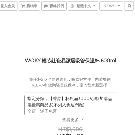
登入會員
購物車
聯絡我們
繁體中文
$ TWD
WOKY 輕芯鈦瓷易潔層吸管保溫杯 600ml
帽子杯2.0 全新再進化，吸飲好方便，內噴獨創 
TICERA® 鈦陶瓷長效保冰，室內飲水新選擇！
指定分類，【香港】杯瓶滿3000免運(加購品
屬優惠商品,恕不列入免運門檻)
全店，滿千免運
查看更多
NT$1,980