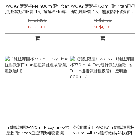
WOKY 遛遛杯Me 480ml(附Tritan
WOKY 遛遛杯750ml (附Tritan扭扭
扭扭彈跳細吸管) 1入+遛遛杯Me專用
彈跳粗吸管) 1入 +無痕防刮保護底墊
扭扭彈跳細吸管 (Tritan) 1入
灰色 1入+WOKY 扭扭彈跳粗吸管(純
NT$3,180
NT$3,158
鈦) 1入
NT$1,680
NT$1,999
Ti 純鈦渾圓杯770ml-Fizzy Time抗
《活動限定》WOKY Ti 純鈦渾圓杯
壓款(附Tritan扭扭彈跳粗吸管,氣泡
770ml-AllDay隨行款(抗熱款)(附
飲適用)
Tritan扭扭彈跳粗吸管) + 透明瓶