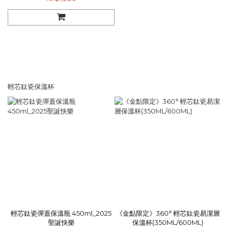
輕芯鈦瓷保溫杯
輕芯鈦瓷彈蓋保溫瓶 450ml_2025
《金點限定》360° 輕芯鈦瓷易潔層
聖誕快樂
保溫杯(350ML/600ML)