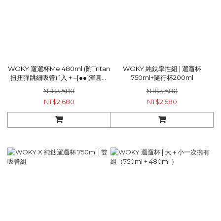
WOKY 遛遛杯Me 480ml (附Tritan
WOKY 純鈦率性組 | 遛遛杯
扭扭彈跳細吸管) 1入 + –[●●]渾圓杯
750ml+隨行杯200ml
770ml 2.0升級版(附Tritan粗吸管
NT$3,680
NT$3,680
+矽膠粗吸管) 1入
NT$2,680
NT$2,580