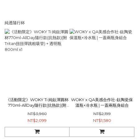
純透隨行杯
《活動限定》WOKY Ti 純鈦渾圓杯
WOKY x QA美感合作社-鈦陶瓷保
770ml-AllDay隨行款(抗熱款)(附
溫瓶+冷水瓶 | 一蓋兩瓶身組合
Tritan扭扭彈跳粗吸管) + 透明瓶
NT$3,960
NT$2,199
800ml x1
NT$2,099
NT$1,580