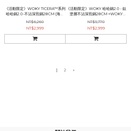
《活動限定》WOKY TICERA™系列
《活動限定》WOKY 哈哈鍋2.0 - 鈦
哈哈鍋2.0-不沾深煎鍋28CM (海琉
塗層不沾深煎鍋28CM +WOKY
青/漸晨紫)1入+WOKY –[●●]渾圓杯
ECOZEN® 透明瓶600ml(淺灰)
NT$6,260
NT$5,770
770ml 2.0升級版(附Tritan粗吸管
NT$2,999
NT$2,999
+矽膠粗吸管)1入
1
2
»