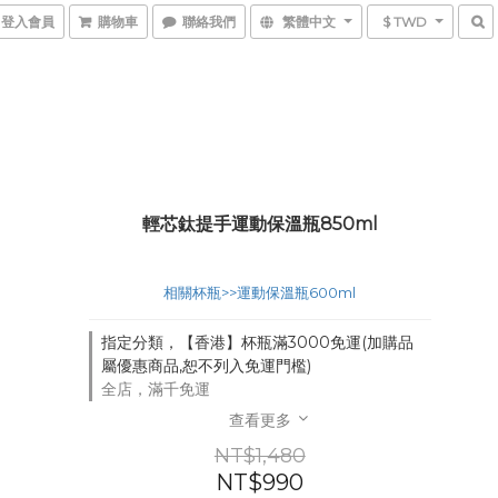
登入會員
購物車
聯絡我們
繁體中文
$ TWD
輕芯鈦提手運動保溫瓶850ml
相關杯瓶>>運動保溫瓶600ml
指定分類，【香港】杯瓶滿3000免運(加購品
屬優惠商品,恕不列入免運門檻)
全店，滿千免運
查看更多
NT$1,480
NT$990