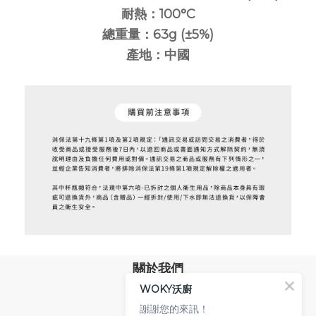
耐熱：100°C
總重量：63g (±5%)
產地：中國
關於我們
WOKY沃廚
品牌故事
專業技術
謝謝您的來訊！
環保沃廚