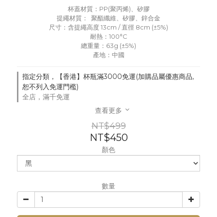
杯蓋材質：PP(聚丙烯)、矽膠
提繩材質：  聚酯纖維、矽膠、鋅合金
尺寸：含提繩高度 13cm / 直徑 8cm (±5%)
耐熱：100°C
總重量：63g (±5%)
產地：中國
指定分類，【香港】杯瓶滿3000免運(加購品屬優惠商品,
恕不列入免運門檻)
全店，滿千免運
查看更多
NT$499
NT$450
顏色
數量