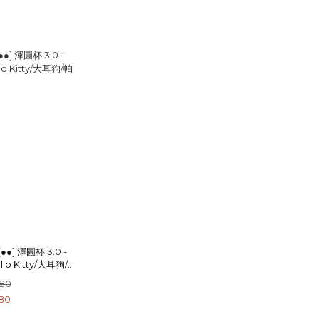
●●] 渾圓杯 3.0 -
lo Kitty/大耳狗/帕
洛米)
580
80