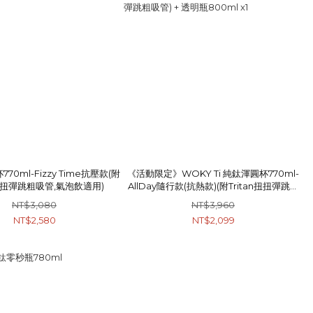
770ml-Fizzy Time抗壓款(附
《活動限定》WOKY Ti 純鈦渾圓杯770ml-
n扭扭彈跳粗吸管,氣泡飲適用)
AllDay隨行款(抗熱款)(附Tritan扭扭彈跳粗
吸管) + 透明瓶800ml x1
NT$3,080
NT$3,960
NT$2,580
NT$2,099