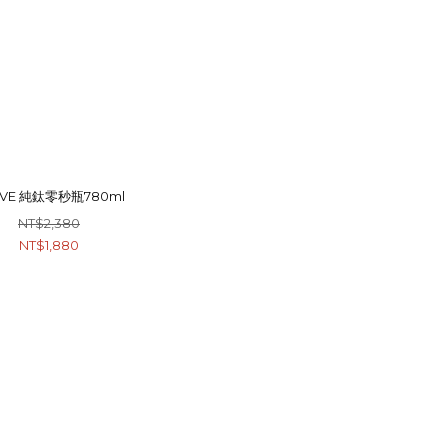
RVE 純鈦零秒瓶780ml
NT$2,380
NT$1,880