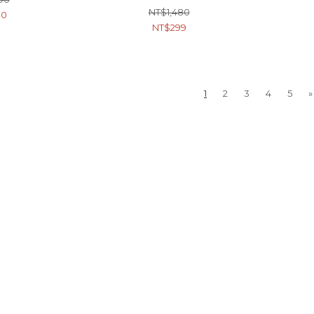
NT$1,480
90
NT$299
1
2
3
4
5
»