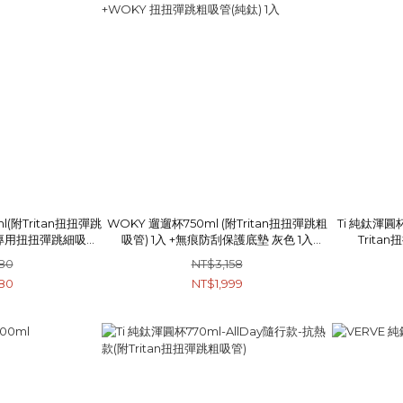
l(附Tritan扭扭彈跳
WOKY 遛遛杯750ml (附Tritan扭扭彈跳粗
Ti 純鈦渾圓杯
e專用扭扭彈跳細吸管
吸管) 1入 +無痕防刮保護底墊 灰色 1入
Trita
 1入
+WOKY 扭扭彈跳粗吸管(純鈦) 1入
80
NT$3,158
80
NT$1,999