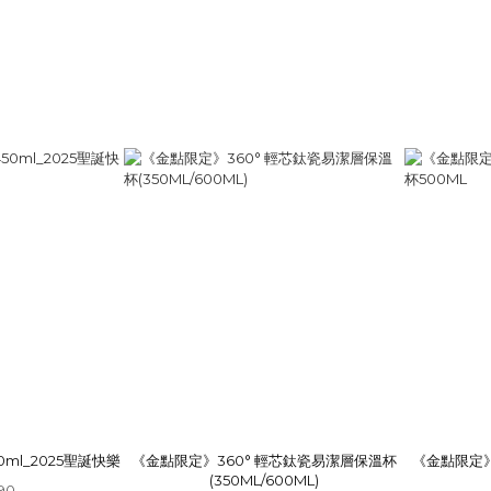
ml_2025聖誕快樂
《金點限定》360° 輕芯鈦瓷易潔層保溫杯
《金點限定》
(350ML/600ML)
90