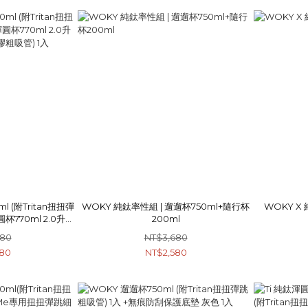
l (附Tritan扭扭彈
WOKY 純鈦率性組 | 遛遛杯750ml+隨行杯
渾圓杯770ml 2.0升級
200ml
+矽膠粗吸管) 1入
680
NT$3,680
680
NT$2,580