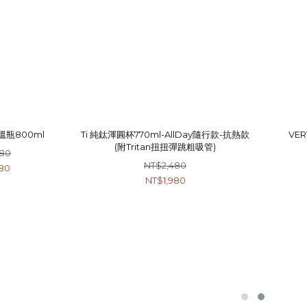
溫瓶800ml
Ti 純鈦渾圓杯770ml-AllDay隨行款-抗熱款
VE
(附Tritan扭扭彈跳粗吸管)
380
NT$2,480
80
NT$1,980