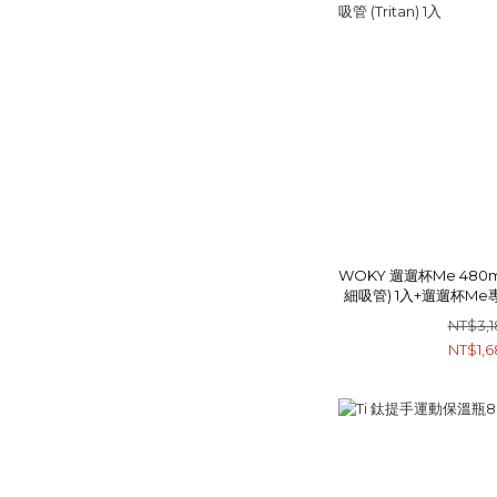
WOKY 遛遛杯Me 480m
細吸管) 1入+遛遛杯M
(Tritan)
NT$3,1
NT$1,6