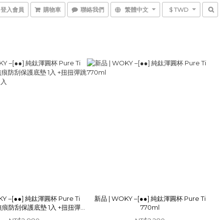
登入會員
購物車
聯絡我們
繁體中文
$ TWD
Y –[●●] 純鈦渾圓杯 Pure Ti
新品 | WOKY –[●●] 純鈦渾圓杯 Pure Ti
+ 無痕防刮保護底墊 1入 +扭扭彈跳
770ml
粗吸管(純鈦) 1入