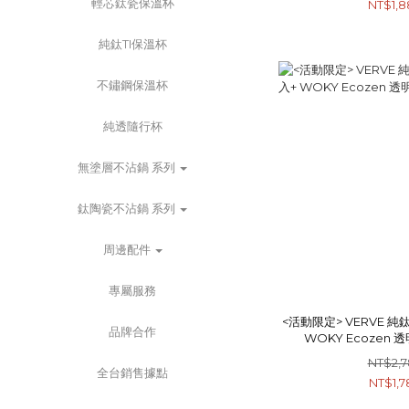
輕芯鈦瓷保溫杯
NT$1,8
純鈦TI保溫杯
不鏽鋼保溫杯
純透隨行杯
無塗層不沾鍋 系列
鈦陶瓷不沾鍋 系列
周邊配件
專屬服務
<活動限定> VERVE 純鈦
品牌合作
WOKY Ecozen 透
NT$2,
全台銷售據點
NT$1,7