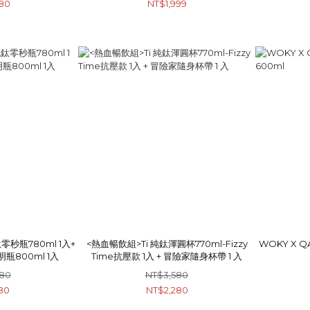
80
NT$1,999
零秒瓶780ml 1入+
<熱血暢飲組>Ti 純鈦渾圓杯770ml-Fizzy
WOKY X Q
明瓶800ml 1入
Time抗壓款 1入 + 冒險家隨身杯帶 1 入
780
NT$3,580
80
NT$2,280