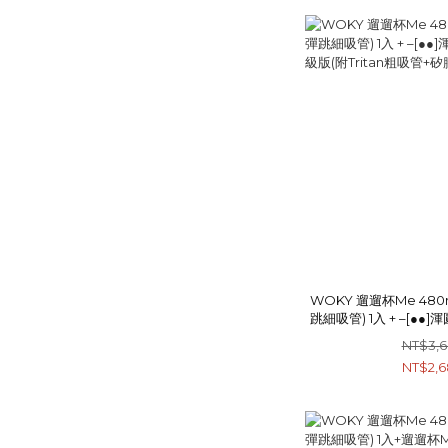
WOKY 遛遛杯Me 480m
跳細吸管) 1入 + –[●●]
版(附Tritan粗吸管
NT$3,
NT$2,