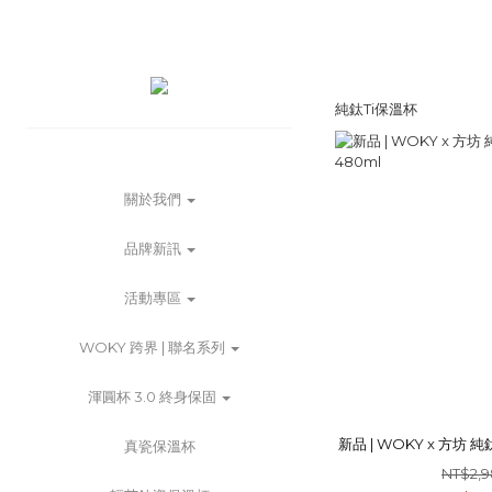
純鈦Ti保溫杯
關於我們
品牌新訊
活動專區
WOKY 跨界 | 聯名系列
渾圓杯 3.0 終身保固
新品 | WOKY x 方坊 
真瓷保溫杯
NT$2,