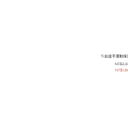
Ti 鈦提手運動保
NT$2,
NT$1,8